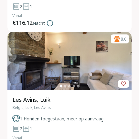
2
1
Vanaf
€116.12
Nacht
8.0
Les Avins, Luik
België, Luik, Les Avins
1 Honden toegestaan, meer op aanvraag
2
1
Vanaf