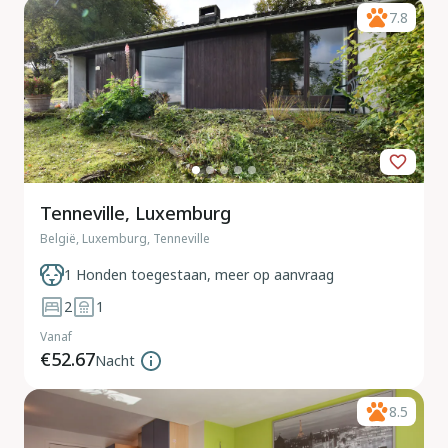
7.8
Tenneville, Luxemburg
België, Luxemburg, Tenneville
1 Honden toegestaan, meer op aanvraag
2
1
Vanaf
€52.67
Nacht
8.5