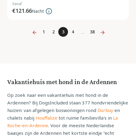
Vanaf
€121.66
Nacht
1
2
3
4
38
...
Vakantiehuis met hond in de Ardennen
Op zoek naar een vakantiehuis met hond in de
Ardennen? Bij DogsIncluded staan 377 hondvriendelijke
huizen: van afgelegen boswoningen rond
Durbuy
en
chalets nabij
Houffalize
tot ruime familievilla's in
La
Roche-en-Ardenne
. Voor de meeste Nederlandse
baasjes zijn de Ardennen het kortste eindje "echt