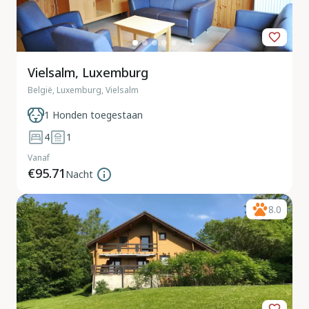
Vielsalm, Luxemburg
België, Luxemburg, Vielsalm
1 Honden toegestaan
4
1
Vanaf
€95.71
Nacht
8.0