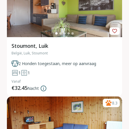
Stoumont, Luik
België, Luik, Stoumont
2 Honden toegestaan, meer op aanvraag
1
1
Vanaf
€32.45
Nacht
8.3