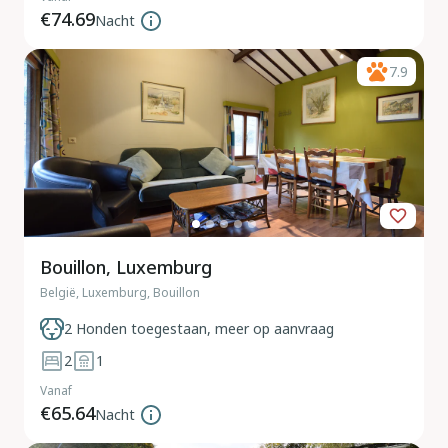
€74.69
Nacht
7.9
Bouillon, Luxemburg
België, Luxemburg, Bouillon
2 Honden toegestaan, meer op aanvraag
2
1
Vanaf
€65.64
Nacht