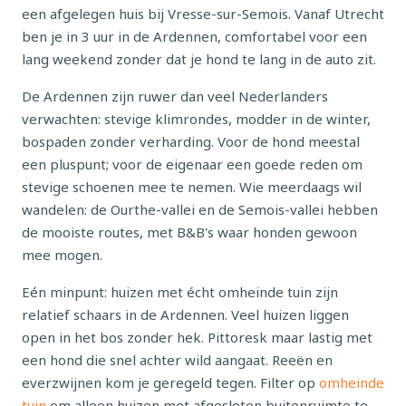
een afgelegen huis bij Vresse-sur-Semois. Vanaf Utrecht
ben je in 3 uur in de Ardennen, comfortabel voor een
lang weekend zonder dat je hond te lang in de auto zit.
De Ardennen zijn ruwer dan veel Nederlanders
verwachten: stevige klimrondes, modder in de winter,
bospaden zonder verharding. Voor de hond meestal
een pluspunt; voor de eigenaar een goede reden om
stevige schoenen mee te nemen. Wie meerdaags wil
wandelen: de Ourthe-vallei en de Semois-vallei hebben
de mooiste routes, met B&B's waar honden gewoon
mee mogen.
Eén minpunt: huizen met écht omheinde tuin zijn
relatief schaars in de Ardennen. Veel huizen liggen
open in het bos zonder hek. Pittoresk maar lastig met
een hond die snel achter wild aangaat. Reeën en
everzwijnen kom je geregeld tegen. Filter op
omheinde
tuin
om alleen huizen met afgesloten buitenruimte te