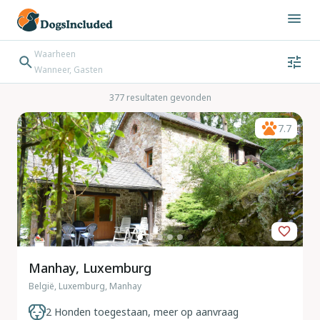
Waarheen
Wanneer, Gasten
Wanneer
Gasten
Bestemming zoeken
377 resultaten gevonden
Inchecken → Uitchecken
7.7
Manhay, Luxemburg
België, Luxemburg, Manhay
2 Honden toegestaan, meer op aanvraag