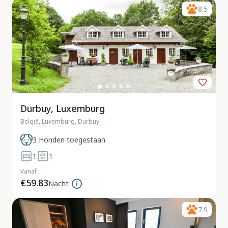
8.5
Durbuy, Luxemburg
België, Luxemburg, Durbuy
3 Honden toegestaan
1
1
Vanaf
€59.83
Nacht
7.9