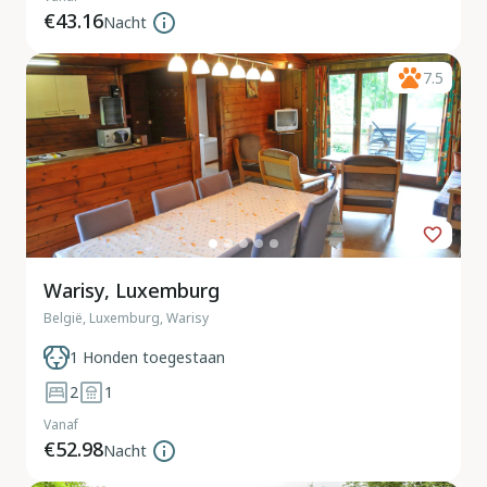
€43.16
Nacht
7.5
Warisy, Luxemburg
België, Luxemburg, Warisy
1 Honden toegestaan
2
1
Vanaf
€52.98
Nacht