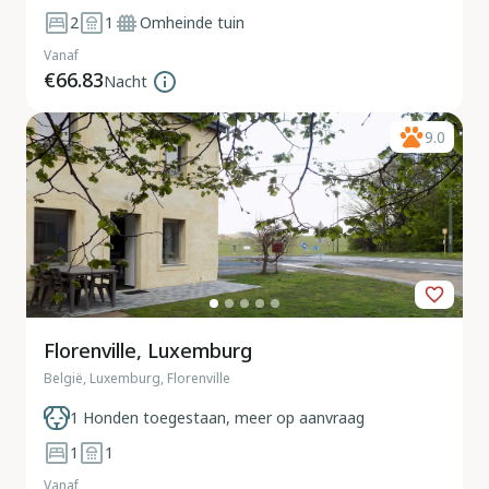
2
1
Omheinde tuin
Vanaf
€66.83
Nacht
9.0
Florenville, Luxemburg
België, Luxemburg, Florenville
1 Honden toegestaan, meer op aanvraag
1
1
Vanaf