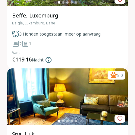
Beffe, Luxemburg
België, Luxemburg, Beffe
3 Honden toegestaan, meer op aanvraag
2
1
Vanaf
€119.16
Nacht
8.0
Spa, Luik