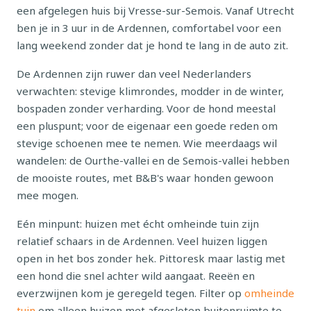
een afgelegen huis bij Vresse-sur-Semois. Vanaf Utrecht
ben je in 3 uur in de Ardennen, comfortabel voor een
lang weekend zonder dat je hond te lang in de auto zit.
De Ardennen zijn ruwer dan veel Nederlanders
verwachten: stevige klimrondes, modder in de winter,
bospaden zonder verharding. Voor de hond meestal
een pluspunt; voor de eigenaar een goede reden om
stevige schoenen mee te nemen. Wie meerdaags wil
wandelen: de Ourthe-vallei en de Semois-vallei hebben
de mooiste routes, met B&B's waar honden gewoon
mee mogen.
Eén minpunt: huizen met écht omheinde tuin zijn
relatief schaars in de Ardennen. Veel huizen liggen
open in het bos zonder hek. Pittoresk maar lastig met
een hond die snel achter wild aangaat. Reeën en
everzwijnen kom je geregeld tegen. Filter op
omheinde
tuin
om alleen huizen met afgesloten buitenruimte te