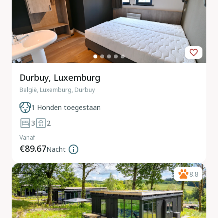
Durbuy, Luxemburg
België, Luxemburg, Durbuy
1 Honden toegestaan
3
2
Vanaf
€89.67
Nacht
8.8