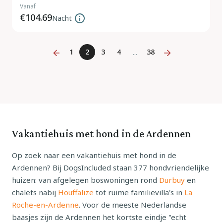
Vanaf
€104.69
Nacht
1
2
3
4
38
...
Vakantiehuis met hond in de Ardennen
Op zoek naar een vakantiehuis met hond in de
Ardennen? Bij DogsIncluded staan 377 hondvriendelijke
huizen: van afgelegen boswoningen rond
Durbuy
en
chalets nabij
Houffalize
tot ruime familievilla's in
La
Roche-en-Ardenne
. Voor de meeste Nederlandse
baasjes zijn de Ardennen het kortste eindje "echt