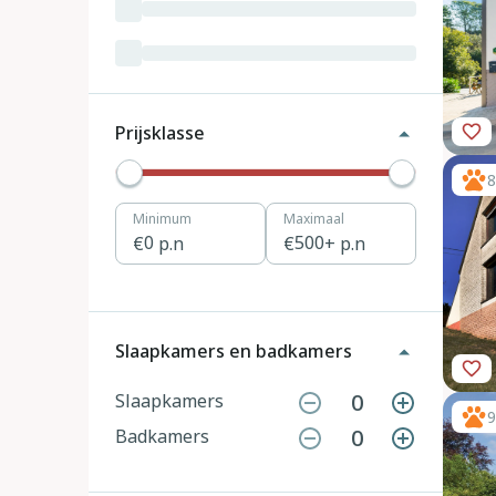
Luxemburg
3
Kroatië
19
Tsjechië
4
Prijsklasse
Denemarken
12
8
Minimum
Maximaal
Hongarije
1
0
p.n
500
+ p.n
Polen
11
Portugal
7
Slaapkamers en badkamers
Slovenië
2
0
Slaapkamers
9
0
Badkamers
Zwitserland
10