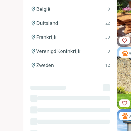
België
9
Duitsland
22
Frankrijk
33
Verenigd Koninkrijk
3
9
Zweden
12
Noorwegen
12
Spanje
20
Italië
24
9
Oostenrijk
11