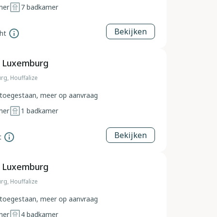
mer
7
badkamer
Bekijken
ht
, Luxemburg
rg, Houffalize
toegestaan, meer op aanvraag
mer
1
badkamer
Bekijken
t
, Luxemburg
rg, Houffalize
toegestaan, meer op aanvraag
mer
4
badkamer