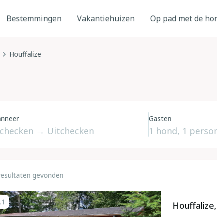
Bestemmingen
Vakantiehuizen
Op pad met de ho
Houffalize
nneer
Gasten
resultaten gevonden
.1
Houffalize