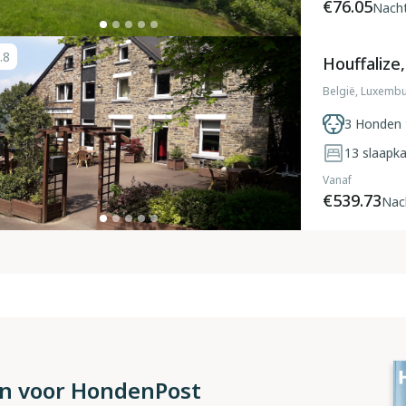
€76.05
Nach
.8
Houffalize
België, Luxembu
3 Honden 
13
slaapk
Vanaf
€539.73
Nac
 in voor HondenPost