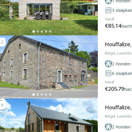
1 Honden 
3
slaapka
Vanaf
€85.14
Nach
.2
Houffalize
België, Luxembu
2 Honden 
6
slaapka
Vanaf
€205.79
Nac
.9
Houffalize
België, Luxembu
2 Honden 