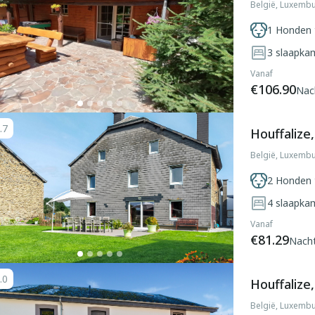
België, Luxembu
1 Honden 
3
slaapka
Vanaf
€106.90
Nac
.7
Houffalize
België, Luxembu
2 Honden 
4
slaapka
Vanaf
€81.29
Nach
.0
Houffalize
België, Luxembu