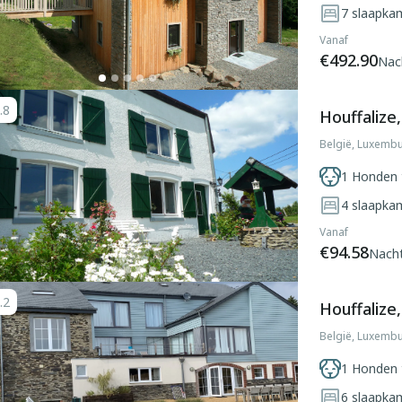
7
slaapka
Vanaf
€492.90
Nac
.8
Houffalize
België, Luxembu
1 Honden 
4
slaapka
Vanaf
€94.58
Nach
.2
Houffalize
België, Luxembu
1 Honden 
6
slaapka