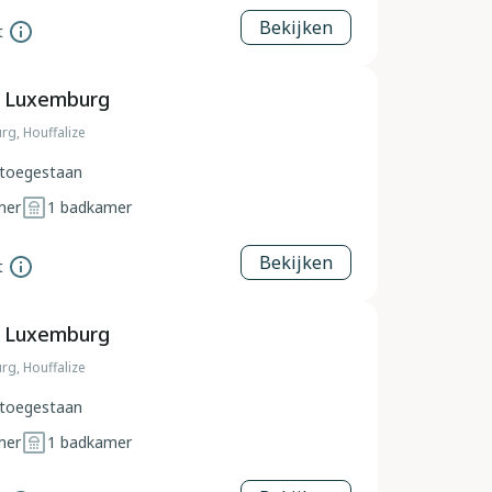
Bekijken
t
, Luxemburg
rg, Houffalize
toegestaan
mer
1
badkamer
Bekijken
t
, Luxemburg
rg, Houffalize
toegestaan
mer
1
badkamer