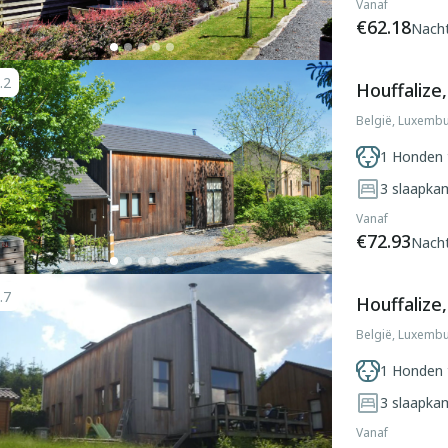
Vanaf
€62.18
Nach
.2
Houffalize
België, Luxembu
1 Honden 
3
slaapka
Vanaf
€72.93
Nach
.7
Houffalize
België, Luxembu
1 Honden 
3
slaapka
Vanaf