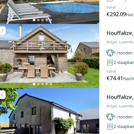
Vanaf
€292.09
Nac
.7
Houffalize
België, Luxembu
1 Honden 
2
slaapka
Vanaf
€74.41
Nach
.6
Houffalize
België, Luxembu
1 Honden 
2
slaapka