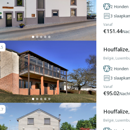
2 Honden 
3
slaapka
Vanaf
€151.44
Nac
.5
Houffalize
België, Luxembu
2 Honden 
3
slaapka
Vanaf
€95.02
Nach
.7
Houffalize
België, Luxembu