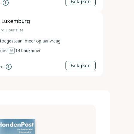
Bekijken
t
, Luxemburg
rg, Houffalize
toegestaan, meer op aanvraag
amer
14
badkamer
Bekijken
ht