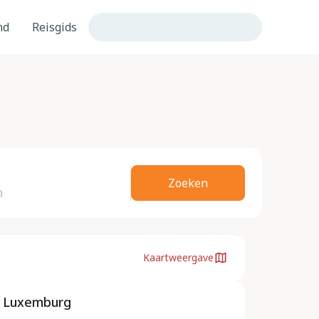
nd
Reisgids
Zoeken
Kaartweergave
, Luxemburg