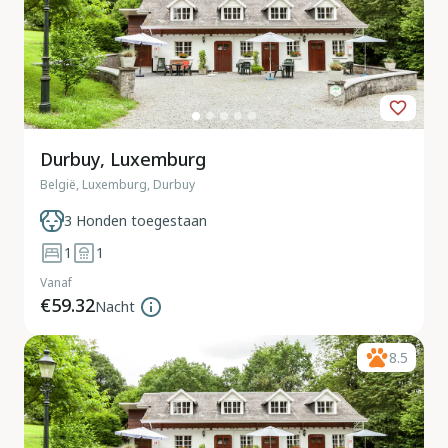
Durbuy, Luxemburg
België, Luxemburg, Durbuy
3 Honden toegestaan
1
1
Vanaf
€59.32
Nacht
8.5