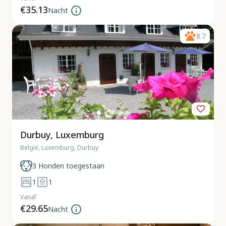
€35.13
Nacht
8.7
Durbuy, Luxemburg
België, Luxemburg, Durbuy
3 Honden toegestaan
1
1
Vanaf
€29.65
Nacht