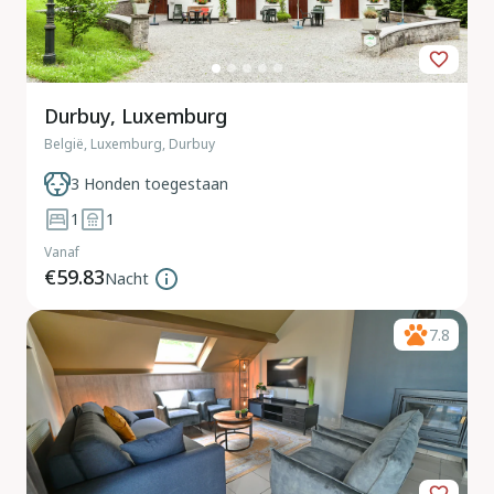
Durbuy, Luxemburg
België, Luxemburg, Durbuy
3 Honden toegestaan
1
1
Vanaf
€59.83
Nacht
7.8