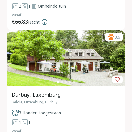
2
1
Omheinde tuin
Vanaf
€66.83
Nacht
8.6
Durbuy, Luxemburg
België, Luxemburg, Durbuy
3 Honden toegestaan
1
1
Vanaf