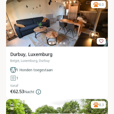
8.0
Durbuy, Luxemburg
België, Luxemburg, Durbuy
1 Honden toegestaan
1
Vanaf
€62.53
Nacht
8.3