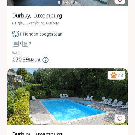
Durbuy, Luxemburg
België, Luxemburg, Durbuy
1 Honden toegestaan
3
2
Vanaf
€70.39
Nacht
7.8
Durbuy, Luxemburg