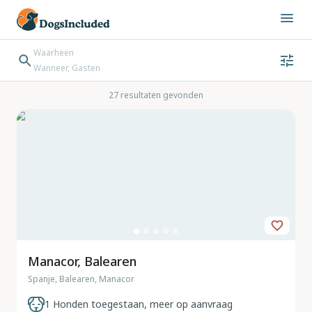
Waarheen
Wanneer, Gasten
Wanneer
Gasten
Bestemming zoeken
27 resultaten gevonden
Inchecken → Uitchecken
Manacor, Balearen
Spanje, Balearen, Manacor
1 Honden toegestaan, meer op aanvraag