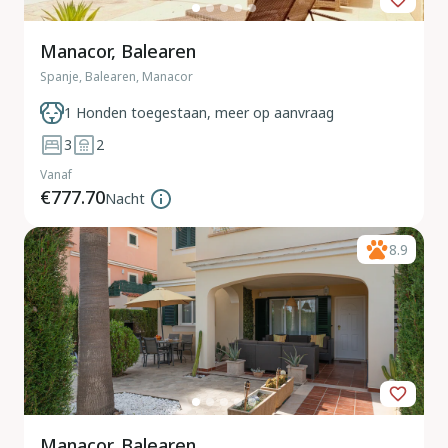
Manacor, Balearen
Spanje, Balearen, Manacor
1 Honden toegestaan, meer op aanvraag
3
2
Vanaf
€777.70
Nacht
8.9
Manacor, Balearen