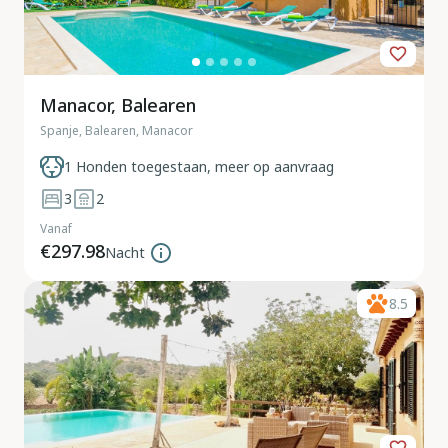
Manacor, Balearen
Spanje, Balearen, Manacor
1 Honden toegestaan, meer op aanvraag
3
2
Vanaf
€297.98
Nacht
8.5