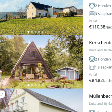
2 Honden 
3
slaapka
Vanaf
€110.38
Nac
Kerschenba
Duitsland, Rijn
2 Honden 
1
slaapka
Vanaf
€84.82
Nach
.7
Müllenbach
Duitsland, Rijnl