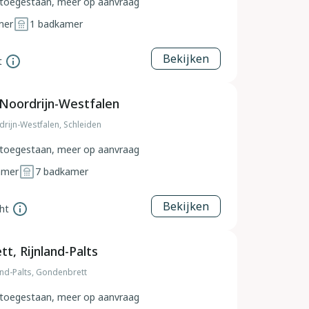
toegestaan, meer op aanvraag
mer
1
badkamer
Bekijken
t
 Noordrijn-Westfalen
drijn-Westfalen, Schleiden
toegestaan, meer op aanvraag
amer
7
badkamer
Bekijken
ht
t, Rijnland-Palts
and-Palts, Gondenbrett
toegestaan, meer op aanvraag