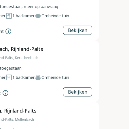
toegestaan, meer op aanvraag
mer
1
badkamer
Omheinde tuin
Bekijken
ht
ch, Rijnland-Palts
land-Palts, Kerschenbach
toegestaan
mer
1
badkamer
Omheinde tuin
Bekijken
t
, Rijnland-Palts
and-Palts, Müllenbach