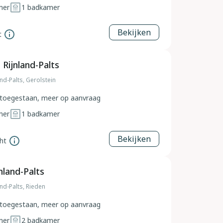
mer
1
badkamer
Bekijken
t
 Rijnland-Palts
and-Palts, Gerolstein
toegestaan, meer op aanvraag
mer
1
badkamer
Bekijken
ht
nland-Palts
and-Palts, Rieden
toegestaan, meer op aanvraag
mer
2
badkamer