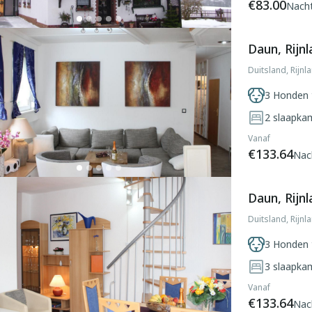
€83.00
Nach
Daun, Rijnl
Duitsland, Rijnl
3 Honden 
2
slaapka
Vanaf
€133.64
Nac
Daun, Rijnl
Duitsland, Rijnl
3 Honden 
3
slaapka
Vanaf
€133.64
Nac