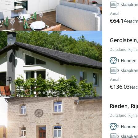
2
slaapka
Vanaf
€64.14
Nach
Gerolstein,
Duitsland, Rijnl
1 Honden 
3
slaapka
Vanaf
€136.03
Nac
Rieden, Rij
Duitsland, Rijnl
2 Honden 
3
slaapka