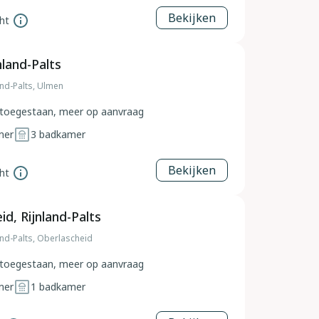
Bekijken
ht
nland-Palts
and-Palts, Ulmen
toegestaan, meer op aanvraag
mer
3
badkamer
Bekijken
ht
d, Rijnland-Palts
and-Palts, Oberlascheid
toegestaan, meer op aanvraag
mer
1
badkamer