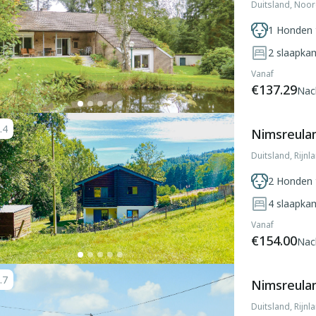
Duitsland, Noor
1 Honden 
2
slaapka
Vanaf
€137.29
Nac
.4
Nimsreulan
Duitsland, Rijnl
2 Honden 
4
slaapka
Vanaf
€154.00
Nac
.7
Nimsreulan
Duitsland, Rijnl