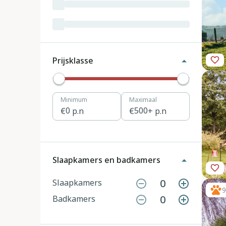
Luxemburg
3
Kroatië
19
Tsjechië
4
Prijsklasse
Denemarken
12
Minimum
Maximaal
Hongarije
1
0
p.n
500
+ p.n
Polen
11
Portugal
7
Slaapkamers en badkamers
Slovenië
2
0
Slaapkamers
9
0
Badkamers
Zwitserland
10