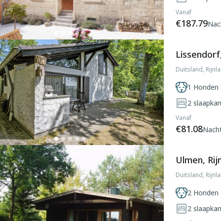
Vanaf
€187.79
Nac
Lissendorf,
Duitsland, Rijnl
1 Honden 
2
slaapka
Vanaf
€81.08
Nach
Ulmen, Rij
Duitsland, Rijnl
2 Honden 
2
slaapka