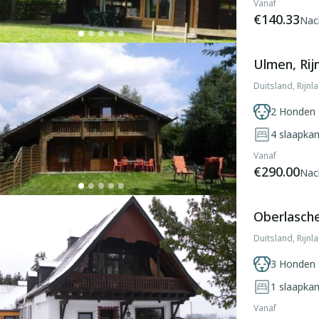
Vanaf
€140.33
Nac
Ulmen, Rij
Duitsland, Rijnl
2 Honden 
4
slaapka
Vanaf
€290.00
Nac
Oberlaschei
Duitsland, Rijnl
3 Honden 
1
slaapka
Vanaf