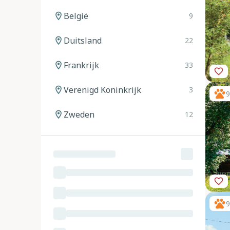
België
9
Duitsland
22
Frankrijk
33
Verenigd Koninkrijk
3
9
Zweden
12
Noorwegen
12
Spanje
20
Italië
24
9
Oostenrijk
11