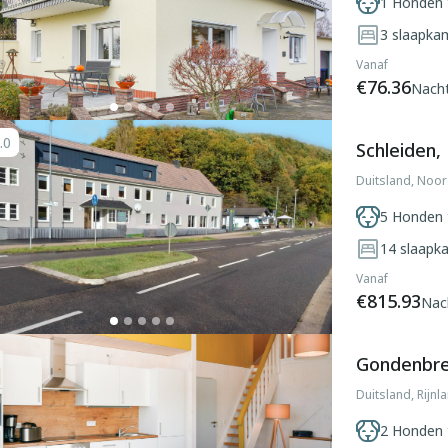
1 Honden 
3
slaapka
Vanaf
€76.36
Nach
.0
Schleiden,
Duitsland, Noor
5 Honden 
14
slaapk
Vanaf
€815.93
Nac
Gondenbret
Duitsland, Rijnl
2 Honden 