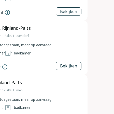
Bekijken
ht
 Rijnland-Palts
and-Palts, Lissendorf
toegestaan, meer op aanvraag
mer
1
badkamer
Bekijken
t
nland-Palts
and-Palts, Ulmen
toegestaan, meer op aanvraag
mer
1
badkamer