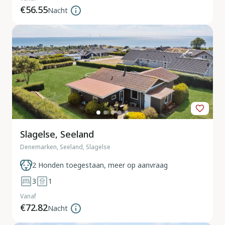
€56.55
Nacht
Slagelse, Seeland
Denemarken, Seeland, Slagelse
2 Honden toegestaan, meer op aanvraag
3
1
Vanaf
€72.82
Nacht