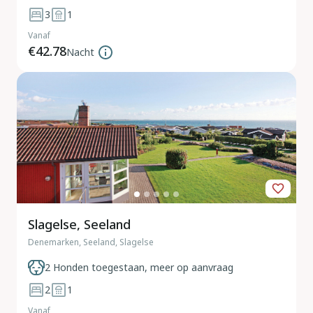
3
1
Vanaf
€42.78
Nacht
Slagelse, Seeland
Denemarken, Seeland, Slagelse
2 Honden toegestaan, meer op aanvraag
2
1
Vanaf