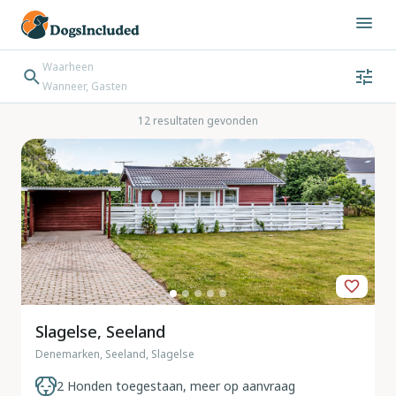
Waarheen
Wanneer, Gasten
Wanneer
Gasten
Bestemming zoeken
12 resultaten gevonden
Inchecken → Uitchecken
Slagelse, Seeland
Denemarken, Seeland, Slagelse
2 Honden toegestaan, meer op aanvraag