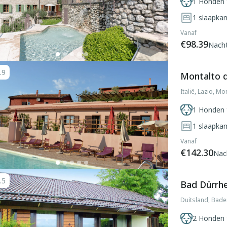
1 Honden 
1
slaapka
Vanaf
€98.39
Nach
.9
Montalto d
Italië, Lazio, Mo
1 Honden 
1
slaapka
Vanaf
€142.30
Nac
.5
Bad Dürrh
Duitsland, Bad
2 Honden 