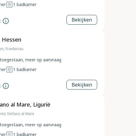
mer
1
badkamer
Bekijken
t
, Hessen
en, Frankenau
toegestaan, meer op aanvraag
mer
1
badkamer
Bekijken
t
ano al Mare, Ligurië
Santo Stefano al Mare
toegestaan, meer op aanvraag
mer
1
badkamer