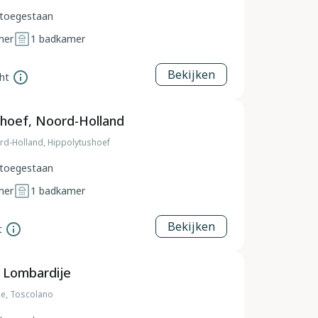
toegestaan
mer
1
badkamer
Bekijken
ht
shoef, Noord-Holland
rd-Holland, Hippolytushoef
toegestaan
mer
1
badkamer
Bekijken
t
 Lombardije
ije, Toscolano