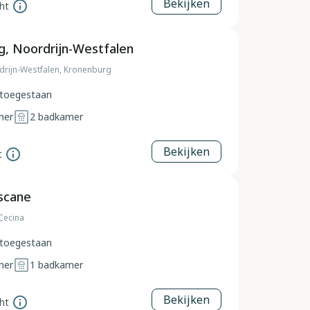
Bekijken
ht
, Noordrijn-Westfalen
drijn-Westfalen, Kronenburg
toegestaan
mer
2
badkamer
Bekijken
t
scane
 Cecina
toegestaan
mer
1
badkamer
Bekijken
ht