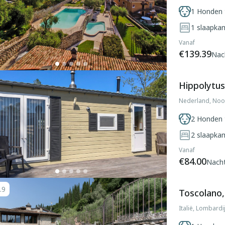
1 Honden 
1
slaapka
Vanaf
€139.39
Nac
Hippolytu
Nederland, Noo
2 Honden 
2
slaapka
Vanaf
€84.00
Nach
.9
Toscolano,
Italië, Lombard