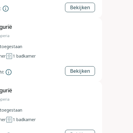
Bekijken
t
gurië
Imperia
toegestaan
mer
1
badkamer
Bekijken
ht
gurië
Imperia
toegestaan
mer
1
badkamer