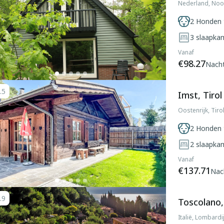
Nederland, Noo
2 Honden 
3
slaapka
Vanaf
€98.27
Nach
.5
Imst, Tirol
Oostenrijk, Tiro
2 Honden 
2
slaapka
Vanaf
€137.71
Nac
.9
Toscolano,
Italië, Lombard