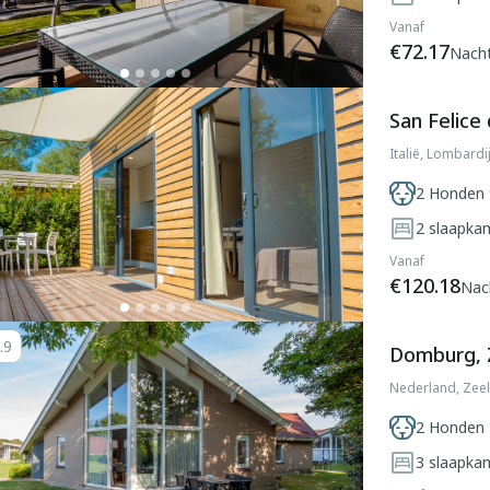
Vanaf
€72.17
Nach
San Felice
Italië, Lombardi
2 Honden 
2
slaapka
Vanaf
€120.18
Nac
.9
Domburg, 
Nederland, Zee
2 Honden 
3
slaapka