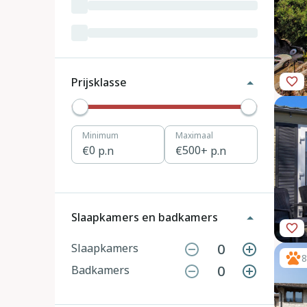
Luxemburg
3
Kroatië
19
Tsjechië
4
Prijsklasse
Denemarken
12
Minimum
Maximaal
Hongarije
1
0
p.n
500
+ p.n
Polen
11
Portugal
7
Slaapkamers en badkamers
Slovenië
2
0
Slaapkamers
8
0
Badkamers
Zwitserland
10