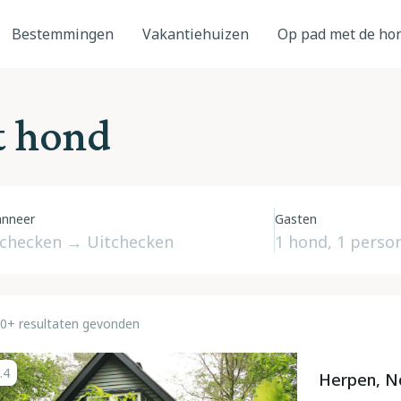
Bestemmingen
Vakantiehuizen
Op pad met de ho
t hond
nneer
Gasten
0+ resultaten gevonden
.4
Herpen, N