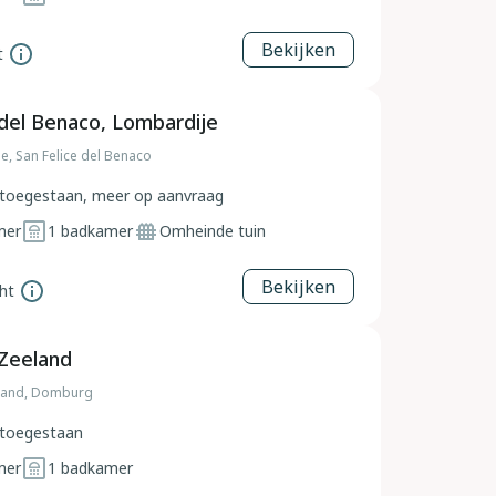
Bekijken
t
 del Benaco, Lombardije
je, San Felice del Benaco
toegestaan, meer op aanvraag
mer
1
badkamer
Omheinde tuin
Bekijken
ht
Zeeland
land, Domburg
toegestaan
mer
1
badkamer