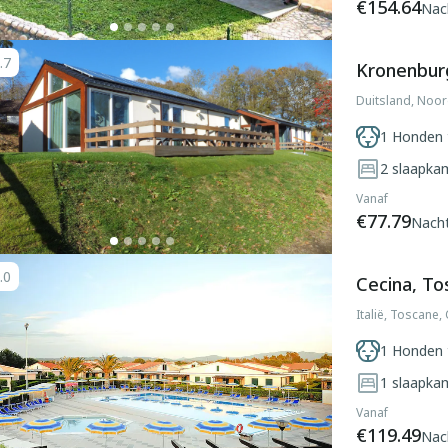
€154.64
Nac
.7
Kronenburg
Duitsland, Noor
1 Honden 
2
slaapka
Vanaf
€77.79
Nach
.0
Cecina, To
Italië, Toscane,
1 Honden 
1
slaapka
Vanaf
€119.49
Nac