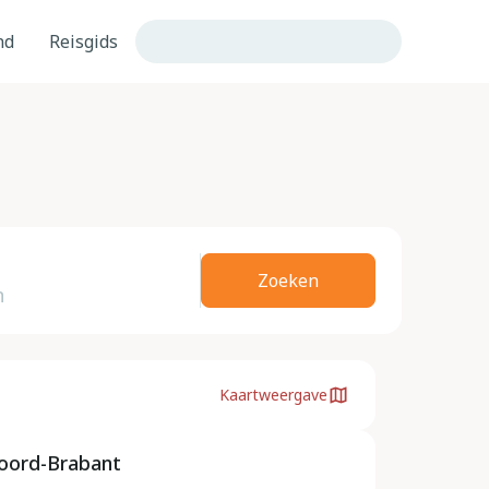
nd
Reisgids
Zoeken
Kaartweergave
oord-Brabant