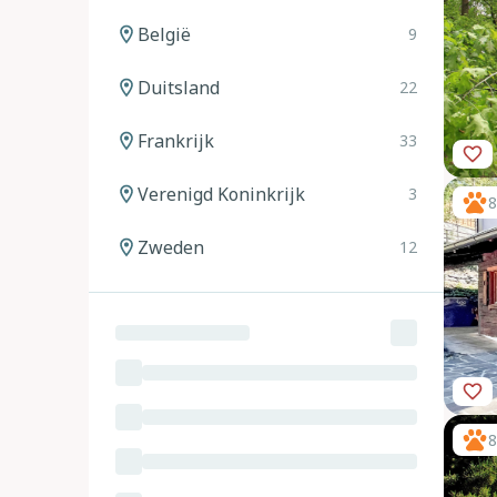
België
9
Duitsland
22
Frankrijk
33
Verenigd Koninkrijk
3
8
Zweden
12
Noorwegen
12
Spanje
20
Italië
24
8
Oostenrijk
11