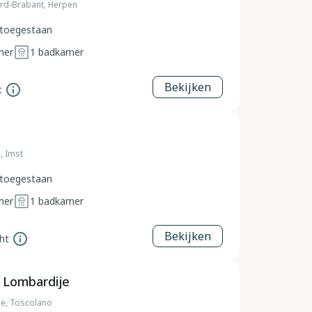
rd-Brabant, Herpen
toegestaan
mer
1
badkamer
Bekijken
t
l, Imst
toegestaan
mer
1
badkamer
Bekijken
ht
 Lombardije
ije, Toscolano