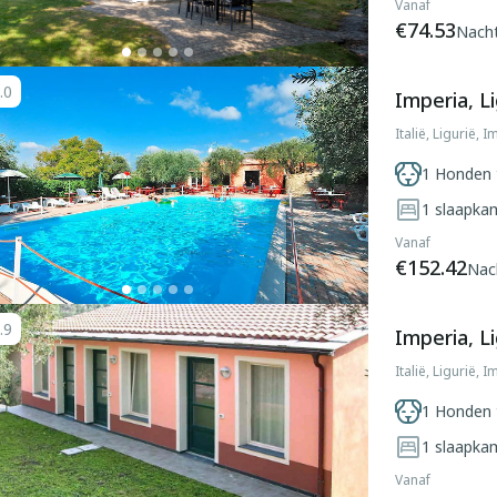
Vanaf
€74.53
Nach
.0
Imperia, Li
Italië, Ligurië, 
1 Honden 
1
slaapka
Vanaf
€152.42
Nac
.9
Imperia, Li
Italië, Ligurië, 
1 Honden 
1
slaapka
Vanaf