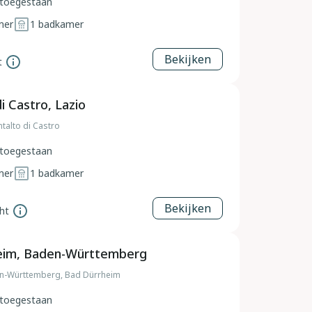
toegestaan
mer
1
badkamer
Bekijken
t
i Castro, Lazio
ntalto di Castro
toegestaan
mer
1
badkamer
Bekijken
ht
eim, Baden-Württemberg
en-Württemberg, Bad Dürrheim
toegestaan