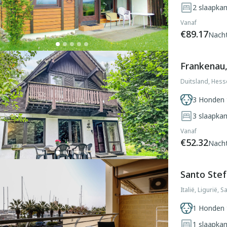
2
slaapka
Vanaf
€89.17
Nach
Frankenau
Duitsland, Hess
3 Honden 
3
slaapka
Vanaf
€52.32
Nach
Santo Stef
Italië, Ligurië, 
1 Honden 
1
slaapka