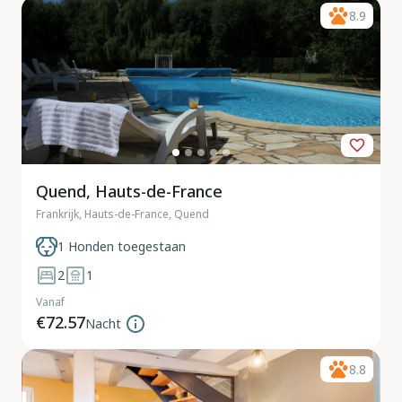
8.9
Quend, Hauts-de-France
Frankrijk, Hauts-de-France, Quend
1 Honden toegestaan
2
1
Vanaf
€72.57
Nacht
8.8