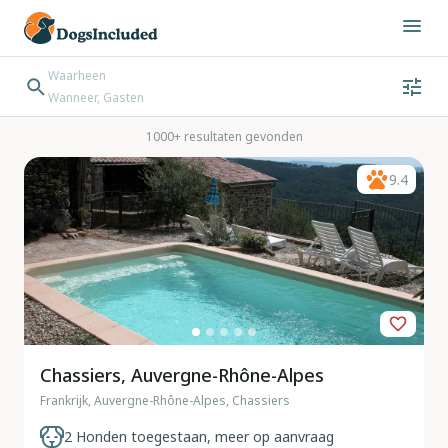
Waarheen
Wanneer, Gasten
Wanneer
Gasten
Bestemming zoeken
1000+ resultaten gevonden
Inchecken → Uitchecken
9.4
Chassiers, Auvergne-Rhône-Alpes
Frankrijk, Auvergne-Rhône-Alpes, Chassiers
2 Honden toegestaan, meer op aanvraag