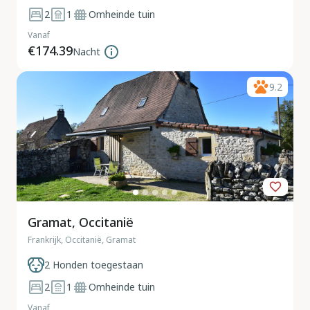
2
1
Omheinde tuin
Vanaf
€174.39
Nacht
9.2
Gramat, Occitanië
Frankrijk, Occitanië, Gramat
2 Honden toegestaan
2
1
Omheinde tuin
Vanaf