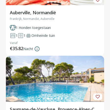
Auberville, Normandië
Frankrijk, Normandië, Auberville
1 Honden toegestaan
1
1
Omheinde tuin
Vanaf
€35.82
Nacht
Saumane-de-Vaucluse, Provence-Alpes-Côte d'Azur