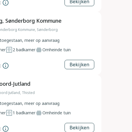
Bekijken
t
g, Sønderborg Kommune
ønderborg Kommune, Sønderborg
toegestaan, meer op aanvraag
mer
2
badkamer
Omheinde tuin
Bekijken
t
oord-Jutland
ord-Jutland, Thisted
toegestaan, meer op aanvraag
mer
1
badkamer
Omheinde tuin
Bekijken
t