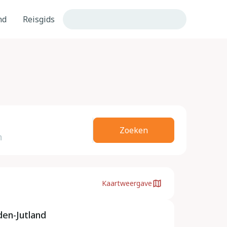
nd
Reisgids
Zoeken
Kaartweergave
en-Jutland