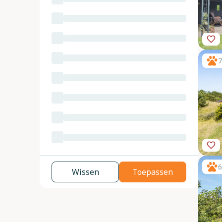
7
6
Wissen
Toepassen