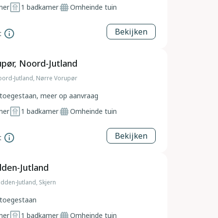
mer
1
badkamer
Omheinde tuin
Bekijken
t
pør, Noord-Jutland
ord-Jutland, Nørre Vorupør
toegestaan, meer op aanvraag
mer
1
badkamer
Omheinde tuin
Bekijken
t
dden-Jutland
den-Jutland, Skjern
toegestaan
mer
1
badkamer
Omheinde tuin