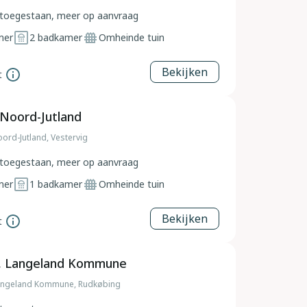
toegestaan, meer op aanvraag
mer
2
badkamer
Omheinde tuin
Bekijken
t
 Noord-Jutland
rd-Jutland, Vestervig
toegestaan, meer op aanvraag
mer
1
badkamer
Omheinde tuin
Bekijken
t
, Langeland Kommune
angeland Kommune, Rudkøbing