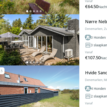
Vanaf
€64.50
Nach
Nørre Neb
Denemarken, Zu
3 Honden 
3
slaapka
Vanaf
€107.50
Nac
.5
Hvide Sand
Denemarken, Mi
4 Honden 
2
slaapka
Vanaf