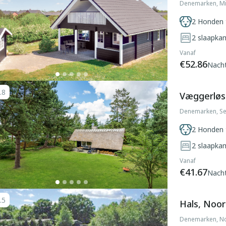
Denemarken, Mi
2 Honden 
2
slaapka
Vanaf
€52.86
Nach
.8
Væggerløs
Denemarken, Se
2 Honden 
2
slaapka
Vanaf
€41.67
Nach
.5
Hals, Noor
Denemarken, No