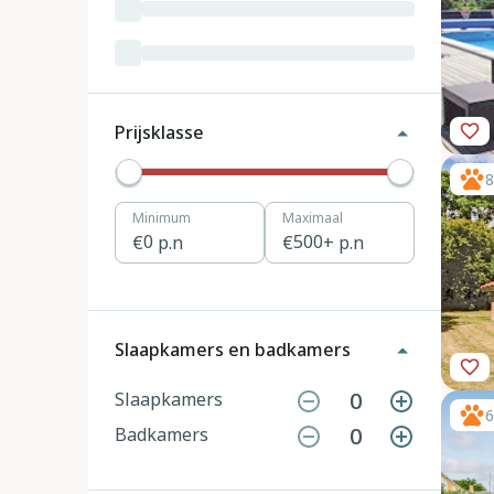
Luxemburg
3
Kroatië
19
Tsjechië
4
Prijsklasse
Denemarken
12
8
Minimum
Maximaal
Hongarije
1
0
p.n
500
+ p.n
Polen
11
Portugal
7
Slaapkamers en badkamers
Slovenië
2
0
Slaapkamers
6
0
Badkamers
Zwitserland
10