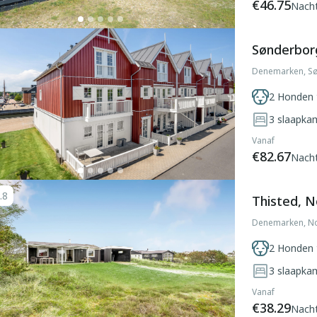
€46.75
Nach
Sønderbor
Denemarken, S
2 Honden 
3
slaapka
Vanaf
€82.67
Nach
.8
Thisted, N
Denemarken, No
2 Honden 
3
slaapka
Vanaf
€38.29
Nach