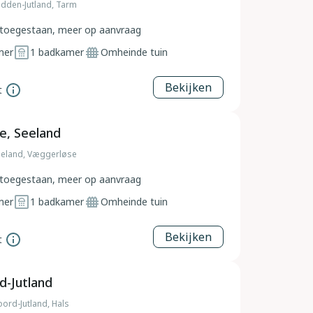
dden-Jutland, Tarm
toegestaan, meer op aanvraag
mer
1
badkamer
Omheinde tuin
Bekijken
t
e, Seeland
eland, Væggerløse
toegestaan, meer op aanvraag
mer
1
badkamer
Omheinde tuin
Bekijken
t
d-Jutland
ord-Jutland, Hals