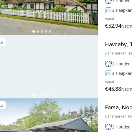
3 Honden 
3
slaapka
Vanaf
€52.94
Nach
.8
Havneby,
Denemarken, T
2 Honden 
3
slaapka
Vanaf
€45.88
Nach
.2
Farsø, Noo
Denemarken, No
2 Honden 