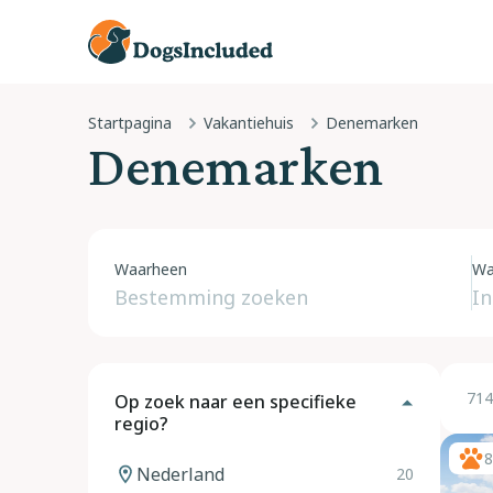
Startpagina
Vakantiehuis
Denemarken
Denemarken
Waarheen
Wa
714
Op zoek naar een specifieke
regio?
8
Nederland
20