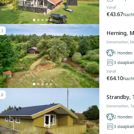
Vanaf
€43.67
Nach
.3
Herning, M
Denemarken, Mi
1 Honden 
3
slaapka
Vanaf
€64.10
Nach
.8
Strandby,
Denemarken, T
2 Honden 
3
slaapka