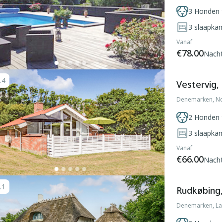
3 Honden 
3
slaapka
Vanaf
€78.00
Nach
.4
Vestervig,
Denemarken, Noo
2 Honden 
3
slaapka
Vanaf
€66.00
Nach
.1
Rudkøbing
Denemarken, L