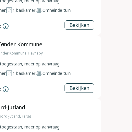
toegestaan, meer op aanvraag
mer
1
badkamer
Omheinde tuin
Bekijken
t
 Tønder Kommune
ønder Kommune, Havneby
toegestaan, meer op aanvraag
mer
1
badkamer
Omheinde tuin
Bekijken
t
rd-Jutland
ord-Jutland, Farsø
toegestaan, meer op aanvraag