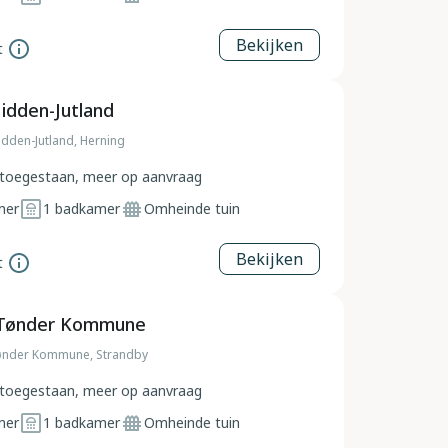
Bekijken
t
idden-Jutland
dden-Jutland, Herning
toegestaan, meer op aanvraag
mer
1
badkamer
Omheinde tuin
Bekijken
t
 Tønder Kommune
ønder Kommune, Strandby
toegestaan, meer op aanvraag
mer
1
badkamer
Omheinde tuin