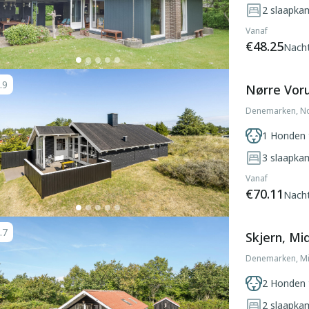
2
slaapka
Vanaf
€48.25
Nach
.9
Nørre Voru
Denemarken, No
1 Honden 
3
slaapka
Vanaf
€70.11
Nach
.7
Skjern, Mi
Denemarken, Mid
2 Honden 
2
slaapka