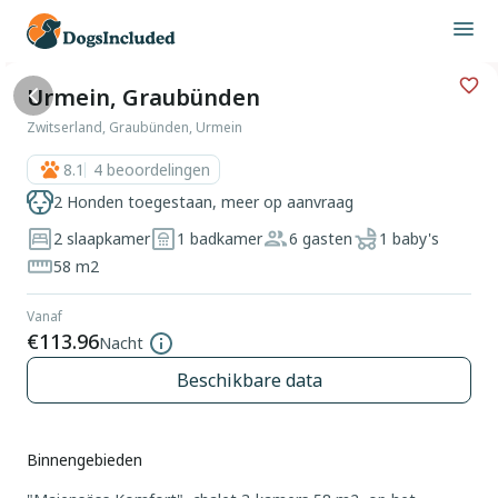
Urmein, Graubünden
Zwitserland, Graubünden, Urmein
8.1
4
beoordelingen
2 Honden toegestaan, meer op aanvraag
2 slaapkamer
1 badkamer
6 gasten
1 baby's
58 m2
Vanaf
€113.96
Nacht
Beschikbare data
Binnengebieden