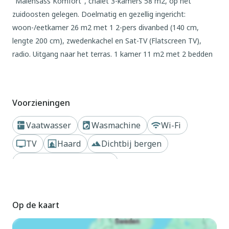
"Maiensäss Komfort", chalet 3-kamers 58 m2, op het
zuidoosten gelegen. Doelmatig en gezellig ingericht:
woon-/eetkamer 26 m2 met 1 2-pers divanbed (140 cm,
lengte 200 cm), zwedenkachel en Sat-TV (Flatscreen TV),
radio. Uitgang naar het terras. 1 kamer 11 m2 met 2 bedden
(90 cm, lengte 200 cm). 1 kamer 9 m2 met 2 bedden (90 cm,
lengte 200 cm). Open keuken (oven, afwasmachine, 4
keramische glas kookplaten, waterkoker, elektrische
Voorzieningen
koffiemachine, pads voor de koffiemachine (Nespresso)
extra). Douche, aparte WC. Elektrische verwarming. Terras 12
Vaatwasser
Wasmachine
Wi-Fi
m2, op het zuidoosten gelegen. Terrasmeubelen. Zeer mooi
TV
Haard
Dichtbij bergen
uitzicht op de bergen, het dal en het landschap. Ter
beschikking: kluis, kinderstoel, kinderbed (extra). Internet
Dichtbij meer of rivier
(WiFi, gratis). Parkeerplaats op 100 m. Geschikt voor families.
Maximaal 2 huisdieren/honden toegestaan. Brandhout
(verbruik naar behoefte / extra).
Op de kaart
Buiten