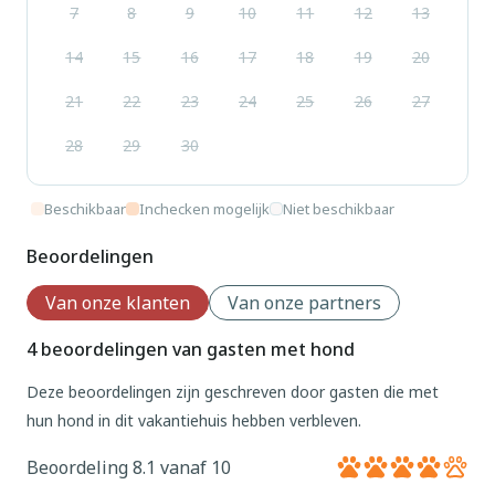
7
8
9
10
11
12
13
14
15
16
17
18
19
20
21
22
23
24
25
26
27
28
29
30
Beschikbaar
Inchecken mogelijk
Niet beschikbaar
Beoordelingen
Van onze klanten
Van onze partners
4 beoordelingen van gasten met hond
Deze beoordelingen zijn geschreven door gasten die met
hun hond in dit vakantiehuis hebben verbleven.
Beoordeling 8.1 vanaf 10