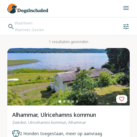
Waarheen
Wanneer, Gasten
Wanneer
Gasten
Bestemming zoeken
1 resultaten gevonden
Inchecken → Uitchecken
Alhammar, Ulricehamns kommun
Zweden, Ulricehamns kommun, Alhammar
2 Honden toegestaan, meer op aanvraag