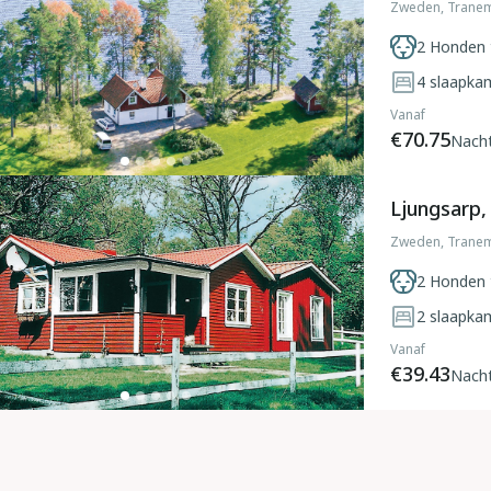
Zweden, Trane
2 Honden 
4
slaapka
Vanaf
€70.75
Nach
Ljungsarp
Zweden, Trane
2 Honden 
2
slaapka
Vanaf
€39.43
Nach