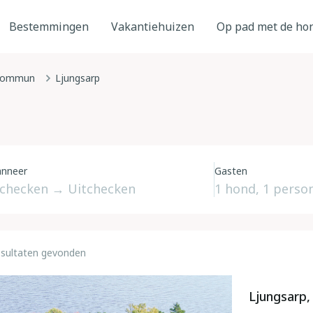
Bestemmingen
Vakantiehuizen
Op pad met de ho
kommun
Ljungsarp
nneer
Gasten
esultaten gevonden
Ljungsarp