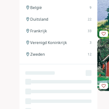
België
9
Duitsland
22
Frankrijk
33
Verenigd Koninkrijk
3
Zweden
12
Noorwegen
12
Spanje
20
Italië
24
Oostenrijk
11