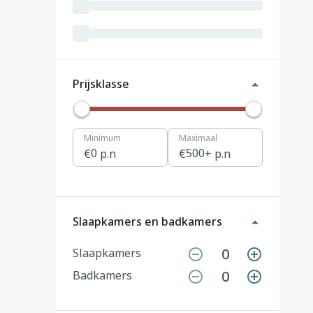
Luxemburg
3
Kroatië
19
Tsjechië
4
Prijsklasse
Denemarken
12
Minimum
Maximaal
Hongarije
1
0
p.n
500
+ p.n
Polen
11
Portugal
7
Slaapkamers en badkamers
Slovenië
2
0
Slaapkamers
0
Badkamers
Zwitserland
10