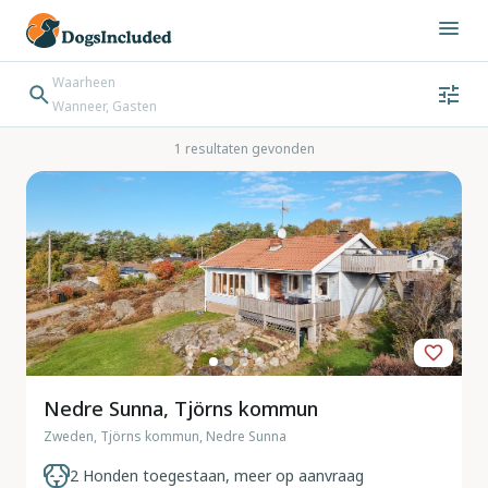
Waarheen
Wanneer, Gasten
Wanneer
Gasten
Bestemming zoeken
1 resultaten gevonden
Inchecken → Uitchecken
Nedre Sunna, Tjörns kommun
Zweden, Tjörns kommun, Nedre Sunna
2 Honden toegestaan, meer op aanvraag