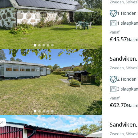
Zweden, Sölves
1 Honden 
1
slaapka
Vanaf
€45.57
Nach
Sandviken
Zweden, Sölves
2 Honden 
3
slaapka
Vanaf
€62.70
Nach
.4
Sandviken
Zweden, Sölves