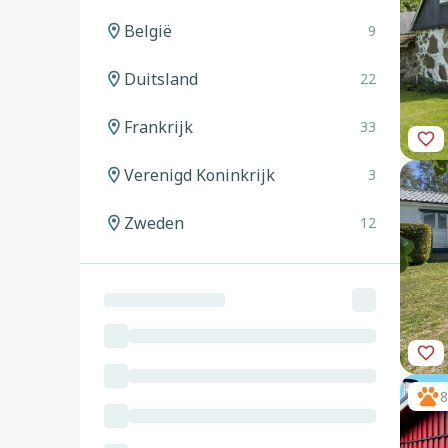
België
9
Duitsland
22
Frankrijk
33
Verenigd Koninkrijk
3
Zweden
12
Noorwegen
12
Spanje
20
Italië
24
8
Oostenrijk
11