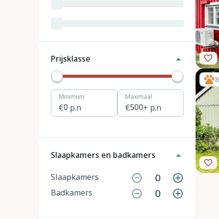
Luxemburg
3
Kroatië
19
Tsjechië
4
Prijsklasse
Denemarken
12
8
Minimum
Maximaal
Hongarije
1
0
p.n
500
+ p.n
Polen
11
Portugal
7
Slaapkamers en badkamers
Slovenië
2
0
Slaapkamers
0
Badkamers
Zwitserland
10