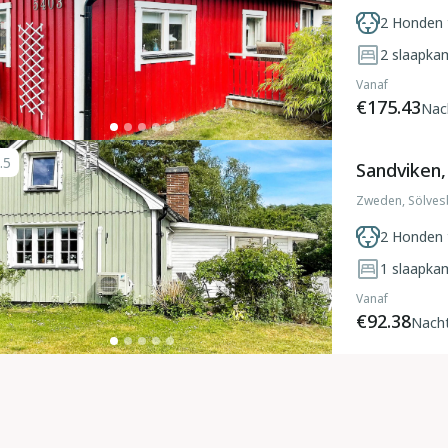
2 Honden 
2
slaapka
Vanaf
€175.43
Nac
.5
Sandviken
Zweden, Sölves
2 Honden 
1
slaapka
Vanaf
€92.38
Nach