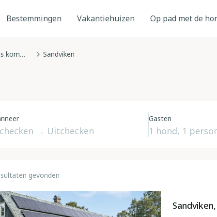
Bestemmingen
Vakantiehuizen
Op pad met de ho
Sölvesborgs kommun
Sandviken
nneer
Gasten
esultaten gevonden
Sandviken