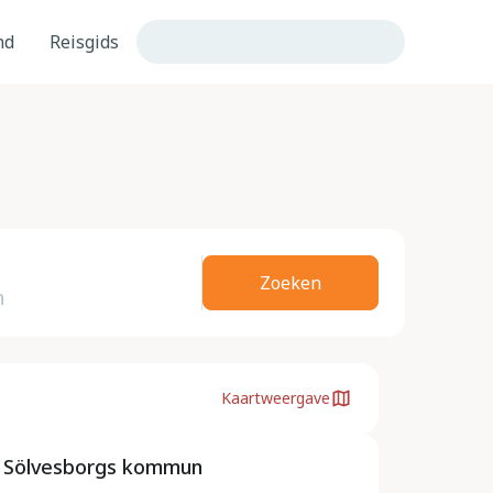
nd
Reisgids
Zoeken
Kaartweergave
, Sölvesborgs kommun