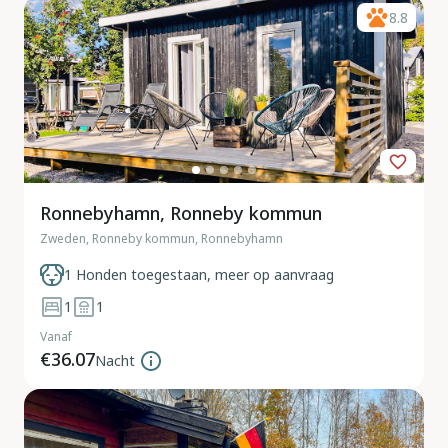
8.8
Ronnebyhamn, Ronneby kommun
Zweden, Ronneby kommun, Ronnebyhamn
1 Honden toegestaan, meer op aanvraag
1
1
Vanaf
€36.07
Nacht