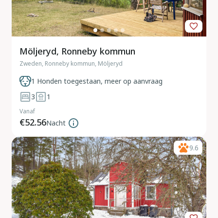
Möljeryd, Ronneby kommun
Zweden, Ronneby kommun, Möljeryd
1 Honden toegestaan, meer op aanvraag
3
1
Vanaf
€52.56
Nacht
9.6