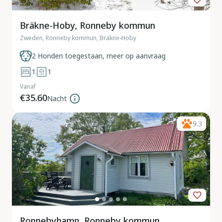
Bräkne-Hoby, Ronneby kommun
Zweden, Ronneby kommun, Bräkne-Hoby
2 Honden toegestaan, meer op aanvraag
1
1
Vanaf
€35.60
Nacht
9.3
Ronnebyhamn, Ronneby kommun