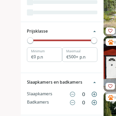
Luxemburg
3
Kroatië
19
Tsjechië
4
Prijsklasse
Denemarken
12
8
Minimum
Maximaal
Hongarije
1
0
p.n
500
+ p.n
Polen
11
Portugal
7
Slaapkamers en badkamers
Slovenië
2
0
Slaapkamers
9
0
Badkamers
Zwitserland
10