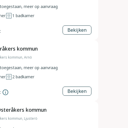
toegestaan, meer op aanvraag
mer
1
badkamer
Bekijken
t
eråkers kommun
åkers kommun, Arnö
toegestaan, meer op aanvraag
mer
2
badkamer
Bekijken
t
 Österåkers kommun
kers kommun, Ljusterö