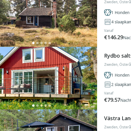
Zweden, Österå
1 Honden 
4
slaapka
Vanaf
€146.29
Nac
Rydbo sal
Zweden, Österå
1 Honden 
2
slaapka
Vanaf
€79.57
Nach
Västra La
Zweden, Österå