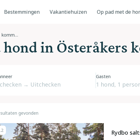
Bestemmingen
Vakantiehuizen
Op pad met de ho
Österåkers kommun
t hond in Österåkers
nneer
Gasten
esultaten gevonden
.2
Rydbo sal