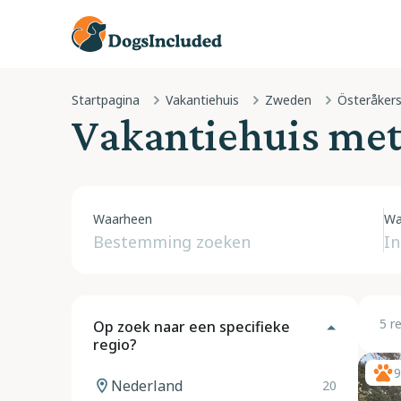
Startpagina
Vakantiehuis
Zweden
Vakantiehuis me
Waarheen
Wa
5 r
Op zoek naar een specifieke
regio?
9
Nederland
20