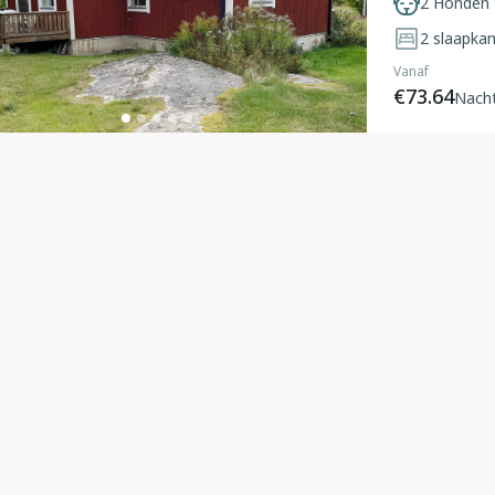
2 Honden 
2
slaapka
Vanaf
€73.64
Nach