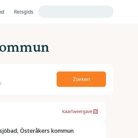
nd
Reisgids
 kommun
Zoeken
Kaartweergave
tsjöbad, Österåkers kommun