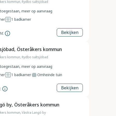
kers kommun, Rydbo saltsjöbad
toegestaan, meer op aanvraag
mer
1
badkamer
Bekijken
ht
tsjöbad, Österåkers kommun
kers kommun, Rydbo saltsjöbad
toegestaan, meer op aanvraag
mer
1
badkamer
Omheinde tuin
Bekijken
t
ngö by, Österåkers kommun
kers kommun, Västra Langö by