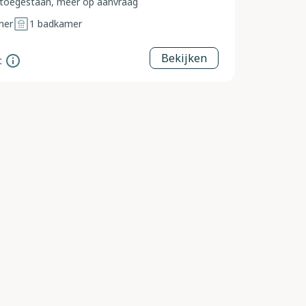
toegestaan, meer op aanvraag
mer
1
badkamer
Bekijken
t