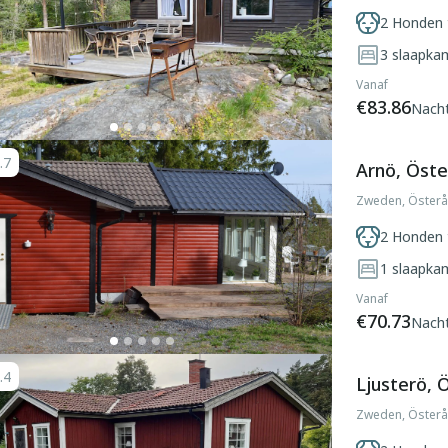
2 Honden 
3
slaapka
Vanaf
€83.86
Nach
.7
Arnö, Öst
Zweden, Öster
2 Honden 
1
slaapka
Vanaf
€70.73
Nach
.4
Ljusterö,
Zweden, Österå