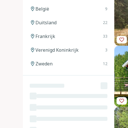
België
9
Duitsland
22
Frankrijk
33
Verenigd Koninkrijk
3
Zweden
12
Noorwegen
12
Spanje
20
Italië
24
Oostenrijk
11