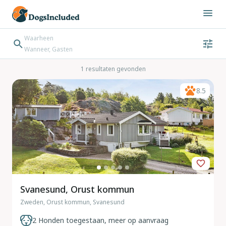
Waarheen
Wanneer, Gasten
Wanneer
Gasten
Bestemming zoeken
1 resultaten gevonden
Inchecken → Uitchecken
8.5
Svanesund, Orust kommun
Zweden, Orust kommun, Svanesund
2 Honden toegestaan, meer op aanvraag