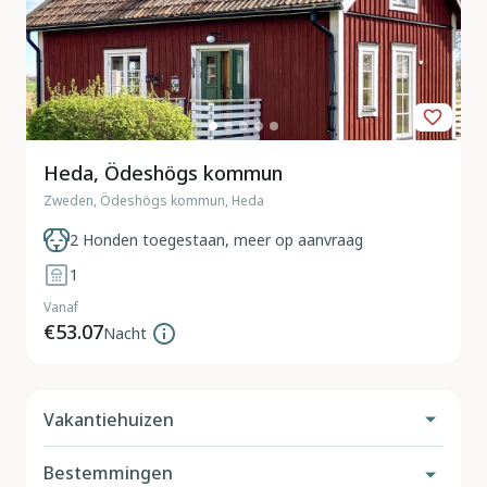
Heda, Ödeshögs kommun
Zweden, Ödeshögs kommun, Heda
2 Honden toegestaan, meer op aanvraag
1
Vanaf
€53.07
Nacht
Vakantiehuizen
Bestemmingen
Vakantiehuis met hond