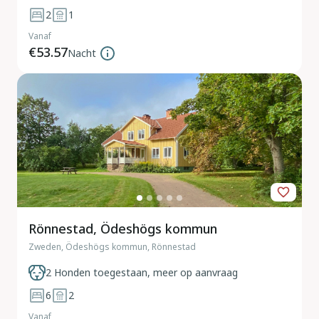
2
1
Vanaf
€53.57
Nacht
Rönnestad, Ödeshögs kommun
Zweden, Ödeshögs kommun, Rönnestad
2 Honden toegestaan, meer op aanvraag
6
2
Vanaf