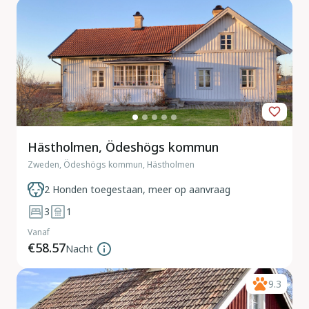
Hästholmen, Ödeshögs kommun
Zweden, Ödeshögs kommun, Hästholmen
2 Honden toegestaan, meer op aanvraag
3
1
Vanaf
€58.57
Nacht
9.3