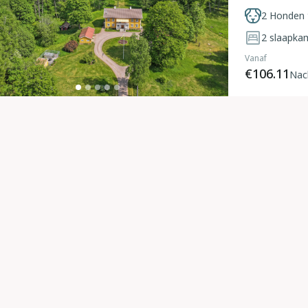
2 Honden 
2
slaapka
Vanaf
€106.11
Nac