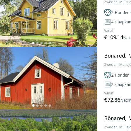
Zweden, Mullsj
2 Honden 
4
slaapka
Vanaf
€109.14
Nac
Bönared, 
Zweden, Mullsj
2 Honden 
2
slaapka
Vanaf
€72.86
Nach
Bönared, 
Zweden, Mullsj