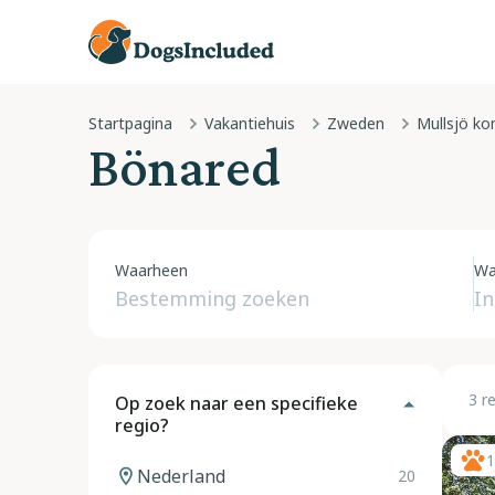
Startpagina
Vakantiehuis
Zweden
Mullsjö k
Bönared
Waarheen
Wa
3 r
Op zoek naar een specifieke
regio?
1
Nederland
20