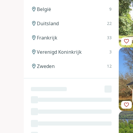
België
9
Duitsland
22
Frankrijk
33
Verenigd Koninkrijk
3
Zweden
12
Noorwegen
12
Spanje
20
Italië
24
Oostenrijk
11