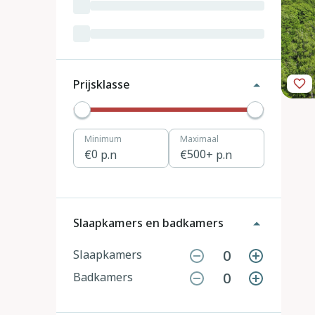
Luxemburg
3
Kroatië
19
Tsjechië
4
Prijsklasse
Denemarken
12
Minimum
Maximaal
Hongarije
1
0
p.n
500
+ p.n
Polen
11
Portugal
7
Slaapkamers en badkamers
Slovenië
2
0
Slaapkamers
0
Badkamers
Zwitserland
10