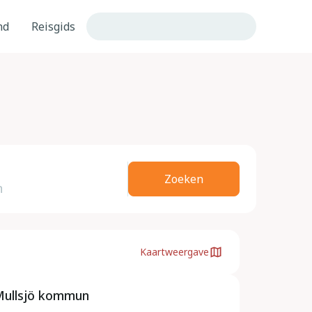
nd
Reisgids
Zoeken
Kaartweergave
Mullsjö kommun