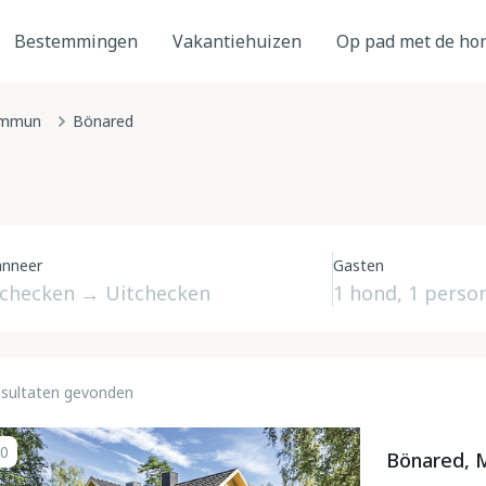
Bestemmingen
Vakantiehuizen
Op pad met de ho
ommun
Bönared
nneer
Gasten
esultaten gevonden
0
Bönared, 