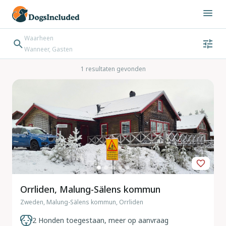
Waarheen
Wanneer, Gasten
Wanneer
Gasten
Bestemming zoeken
1 resultaten gevonden
Inchecken → Uitchecken
Orrliden, Malung-Sälens kommun
Zweden, Malung-Sälens kommun, Orrliden
2 Honden toegestaan, meer op aanvraag