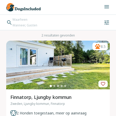
Waarheen
Wanneer, Gasten
Wanneer
Gasten
Bestemming zoeken
2 resultaten gevonden
Inchecken → Uitchecken
8.5
Finnatorp, Ljungby kommun
Zweden, Ljungby kommun, Finnatorp
2 Honden toegestaan, meer op aanvraag