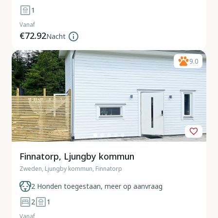
1
Vanaf
€72.92
Nacht
9.0
Finnatorp, Ljungby kommun
Zweden, Ljungby kommun, Finnatorp
2 Honden toegestaan, meer op aanvraag
2
1
Vanaf