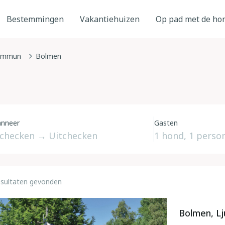
Bestemmingen
Vakantiehuizen
Op pad met de ho
kommun
Bolmen
nneer
Gasten
esultaten gevonden
Bolmen, L