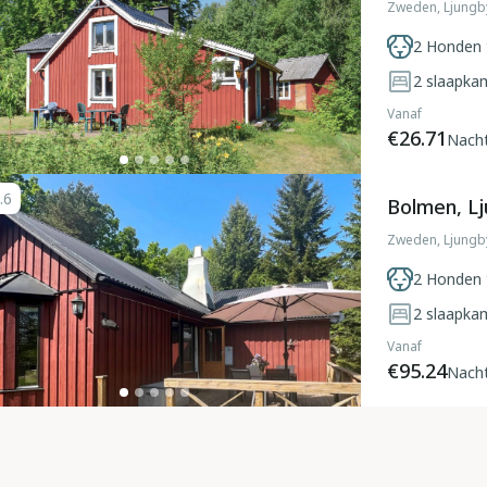
Zweden, Ljung
2 Honden 
2
slaapka
Vanaf
€26.71
Nach
.6
Bolmen, L
Zweden, Ljung
2 Honden 
2
slaapka
Vanaf
€95.24
Nach