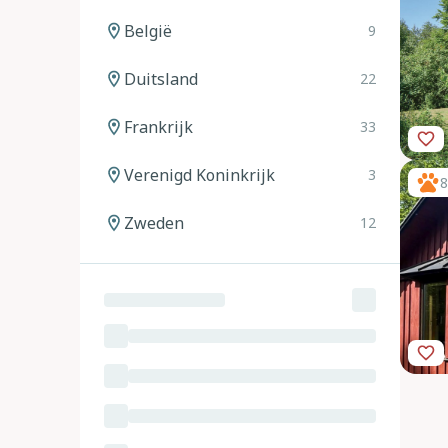
België
9
Duitsland
22
Frankrijk
33
Verenigd Koninkrijk
3
8
Zweden
12
Noorwegen
12
Spanje
20
Italië
24
Oostenrijk
11