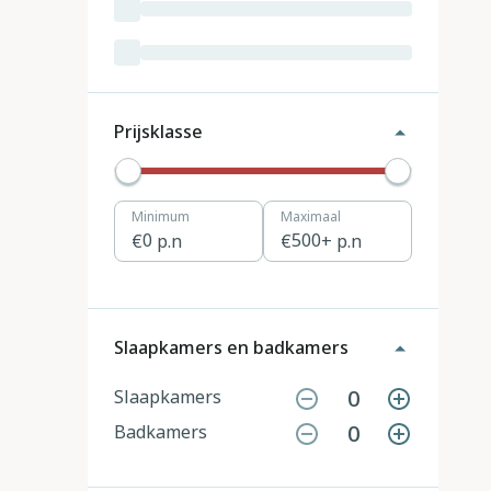
Luxemburg
3
Kroatië
19
Tsjechië
4
Prijsklasse
Denemarken
12
Minimum
Maximaal
Hongarije
1
0
p.n
500
+ p.n
Polen
11
Portugal
7
Slaapkamers en badkamers
Slovenië
2
0
Slaapkamers
0
Badkamers
Zwitserland
10