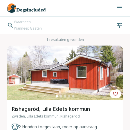
Waarheen
Wanneer, Gasten
Wanneer
Gasten
Bestemming zoeken
1 resultaten gevonden
Inchecken → Uitchecken
Rishageröd, Lilla Edets kommun
Zweden, Lilla Edets kommun, Rishageröd
2 Honden toegestaan, meer op aanvraag