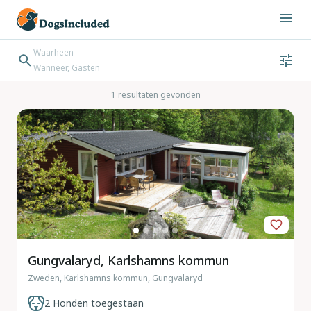
Waarheen
Wanneer, Gasten
Wanneer
Gasten
Bestemming zoeken
1 resultaten gevonden
Inchecken → Uitchecken
Gungvalaryd, Karlshamns kommun
Zweden, Karlshamns kommun, Gungvalaryd
2 Honden toegestaan