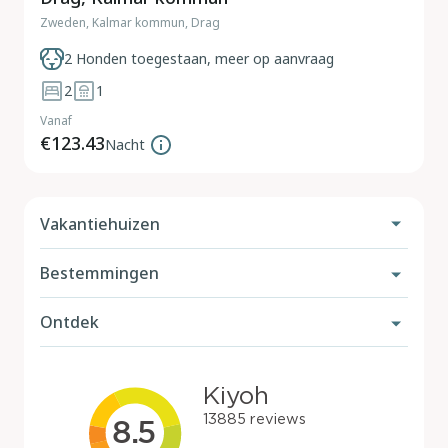
Zweden, Kalmar kommun, Drag
2 Honden toegestaan, meer op aanvraag
2
1
Vanaf
€123.43
Nacht
Vakantiehuizen
Bestemmingen
Vakantiehuis met hond
Met omheinde tuin
Ontdek
Nederland
Aan zee
België
Hondenstranden
Met zwembad
Duitsland
Losloopgebieden
In de bergen
Frankrijk
Reisgids aanvragen