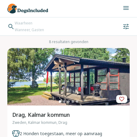
Waarheen
Wanneer, Gasten
Wanneer
Gasten
Bestemming zoeken
8 resultaten gevonden
Inchecken → Uitchecken
Drag, Kalmar kommun
Zweden, Kalmar kommun, Drag
2 Honden toegestaan, meer op aanvraag