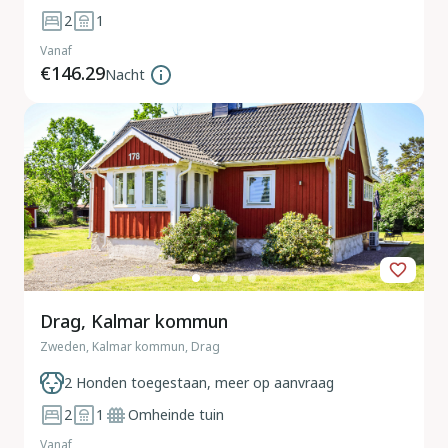
2
1
Vanaf
€146.29
Nacht
Drag, Kalmar kommun
Zweden, Kalmar kommun, Drag
2 Honden toegestaan, meer op aanvraag
2
1
Omheinde tuin
Vanaf