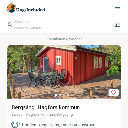
Waarheen
Wanneer, Gasten
Wanneer
Gasten
Bestemming zoeken
3 resultaten gevonden
Inchecken → Uitchecken
Bergsäng, Hagfors kommun
Zweden, Hagfors kommun, Bergsäng
3 Honden toegestaan, meer op aanvraag