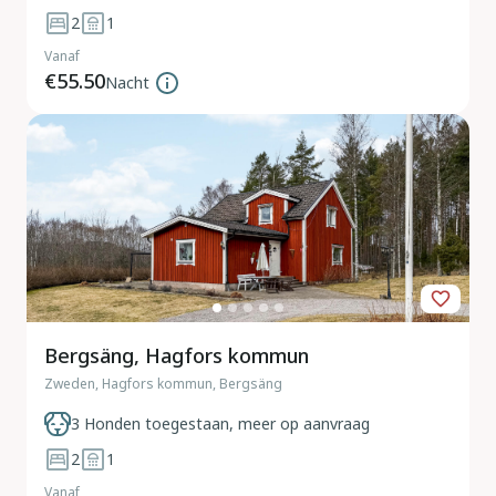
2
1
Vanaf
€55.50
Nacht
Bergsäng, Hagfors kommun
Zweden, Hagfors kommun, Bergsäng
3 Honden toegestaan, meer op aanvraag
2
1
Vanaf