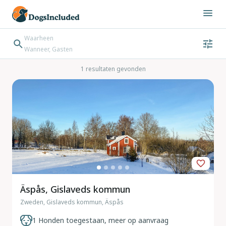
Waarheen
Wanneer, Gasten
Wanneer
Gasten
Bestemming zoeken
1 resultaten gevonden
Inchecken → Uitchecken
Äspås, Gislaveds kommun
Zweden, Gislaveds kommun, Äspås
1 Honden toegestaan, meer op aanvraag