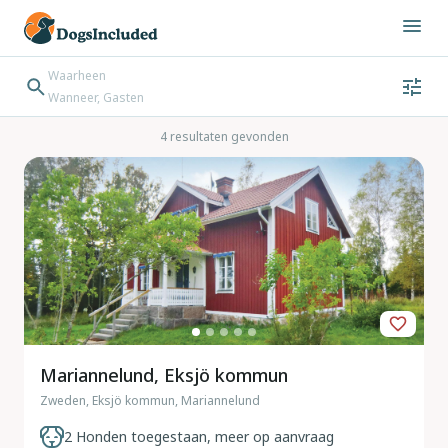
Waarheen
Wanneer, Gasten
Wanneer
Gasten
Bestemming zoeken
4 resultaten gevonden
Inchecken → Uitchecken
Mariannelund, Eksjö kommun
Zweden, Eksjö kommun, Mariannelund
2 Honden toegestaan, meer op aanvraag