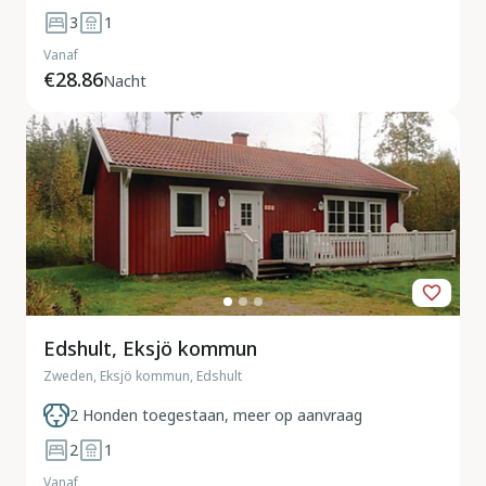
3
1
Vanaf
€28.86
Nacht
Edshult, Eksjö kommun
Zweden, Eksjö kommun, Edshult
2 Honden toegestaan, meer op aanvraag
2
1
Vanaf