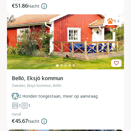
€51.86
Nacht
8.4
Bellö, Eksjö kommun
Zweden, Eksjö kommun, Bellö
2 Honden toegestaan, meer op aanvraag
1
1
Vanaf
€45.67
Nacht