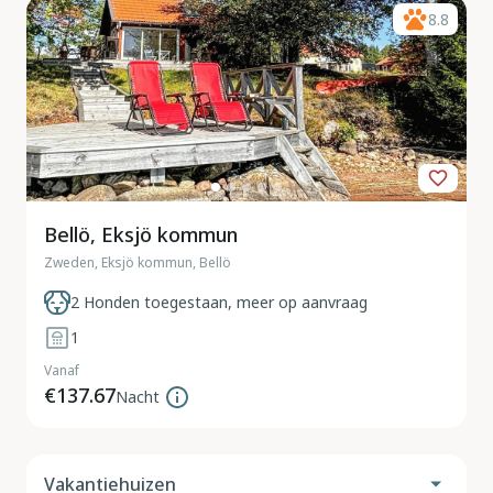
8.8
Bellö, Eksjö kommun
Zweden, Eksjö kommun, Bellö
2 Honden toegestaan, meer op aanvraag
1
Vanaf
€137.67
Nacht
Vakantiehuizen