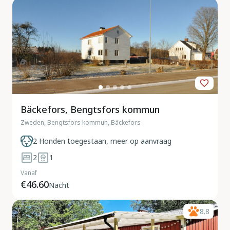
Bäckefors, Bengtsfors kommun
Zweden, Bengtsfors kommun, Bäckefors
2 Honden toegestaan, meer op aanvraag
2
1
Vanaf
€46.60
Nacht
8.8