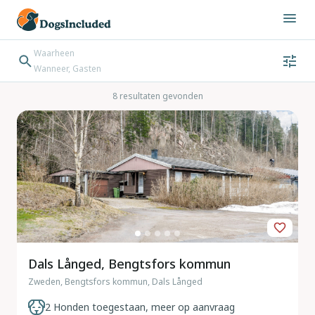
Waarheen
Wanneer, Gasten
Wanneer
Gasten
Bestemming zoeken
8 resultaten gevonden
Inchecken → Uitchecken
Dals Långed, Bengtsfors kommun
Zweden, Bengtsfors kommun, Dals Långed
2 Honden toegestaan, meer op aanvraag