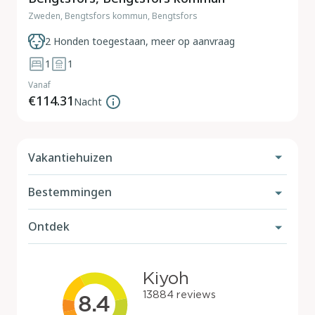
Zweden, Bengtsfors kommun, Bengtsfors
2 Honden toegestaan, meer op aanvraag
1
1
Vanaf
€114.31
Nacht
Vakantiehuizen
Bestemmingen
Vakantiehuis met hond
Met omheinde tuin
Ontdek
Nederland
Aan zee
België
Hondenstranden
Met zwembad
Duitsland
Losloopgebieden
In de bergen
Frankrijk
Reisgids aanvragen