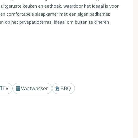
 uitgeruste keuken en eethoek, waardoor het ideaal is voor
r een comfortabele slaapkamer met een eigen badkamer,
n op het privépatioterras, ideaal om buiten te dineren
an 4,5 hectare, gedeeld met twee andere accommodaties, en
kennen. Het huisje is huisdiervriendelijk, waardoor het een
beschikt ook over handige parkeergelegenheid op het terrein
kt of gewoon ontspant in de natuur, dit charmante
 uw uitje in Zuid-Devon.
TV
Vaatwasser
BBQ
n alle gemakken die nodig zijn voor een thuis weg van huis.
tige hoek van Devon!