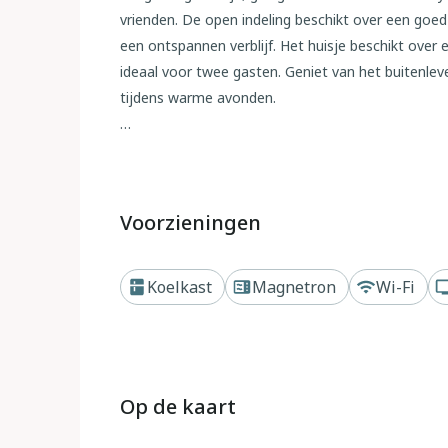
vrienden. De open indeling beschikt over een goed
een ontspannen verblijf. Het huisje beschikt ove
ideaal voor twee gasten. Geniet van het buitenleve
tijdens warme avonden.
Fig Cottage ligt op een schilderachtig terrein v
biedt voldoende ruimte om te ontspannen en te ver
uitstekende keuze is voor dierenliefhebbers. Het 
Voorzieningen
voor één auto. Of u nu Exmoor of Dartmoor bezoe
toevluchtsoord biedt de perfecte uitvalsbasis voor
Koelkast
Magnetron
Wi-Fi
Gasten hebben toegang tot Freeview-tv, internet e
Boek nu voor een ontspannen verblijf in deze rus
Op de kaart