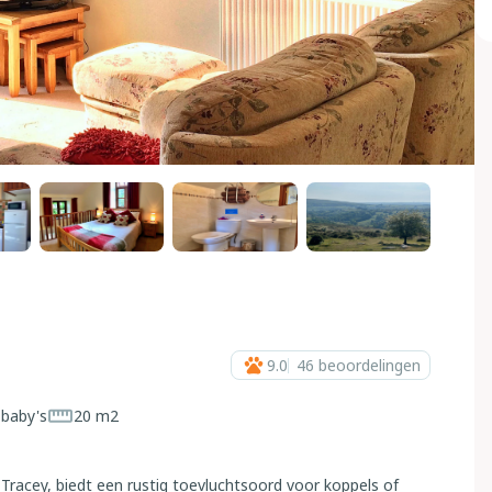
9.0
46
beoordelingen
 baby's
20 m2
y Tracey, biedt een rustig toevluchtsoord voor koppels of