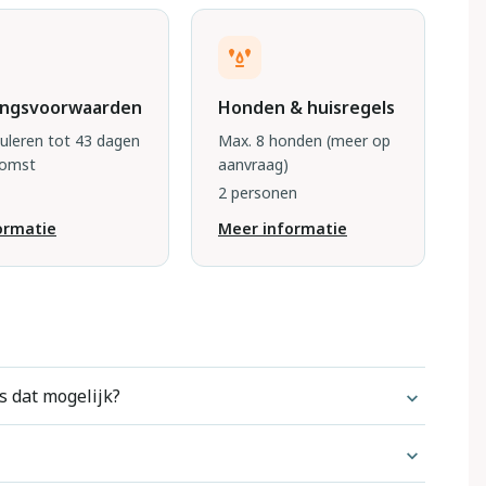
ingsvoorwaarden
Honden & huisregels
nuleren tot 43 dagen
Max. 8 honden
(meer op
komst
aanvraag)
2 personen
ormatie
Meer informatie
s dat mogelijk?
el honden standaard zijn toegestaan.