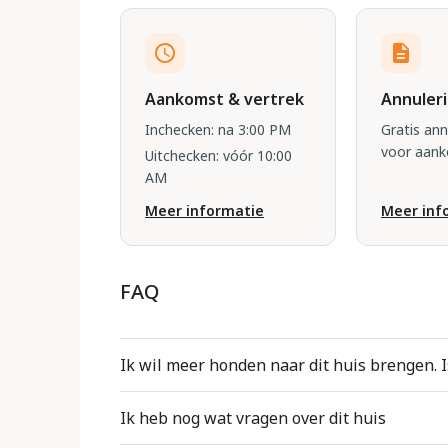
Aankomst & vertrek
Annuler
Inchecken: na 3:00 PM
Gratis an
voor aan
Uitchecken: vóór 10:00
AM
Meer informatie
Meer inf
FAQ
Ik wil meer honden naar dit huis brengen. I
Voor elke accommodatie geven we aan hoeve
Ik heb nog wat vragen over dit huis