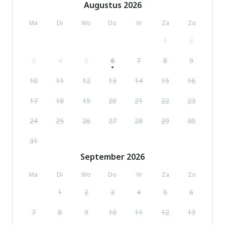
Augustus
2026
accepteert geen jeugdgroepen.
Ma
Di
Wo
Do
Vr
Za
Zo
1
2
3
4
5
6
7
8
9
10
11
12
13
14
15
16
17
18
19
20
21
22
23
24
25
26
27
28
29
30
31
September
2026
Ma
Di
Wo
Do
Vr
Za
Zo
1
2
3
4
5
6
7
8
9
10
11
12
13