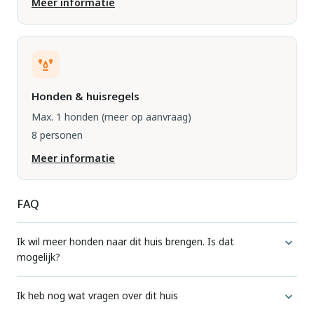
Meer informatie
Honden & huisregels
Max. 1 honden
(meer op aanvraag)
8 personen
Meer informatie
FAQ
Ik wil meer honden naar dit huis brengen. Is dat
mogelijk?
Voor elke accommodatie geven we aan hoeveel honden
Ik heb nog wat vragen over dit huis
standaard zijn toegestaan.