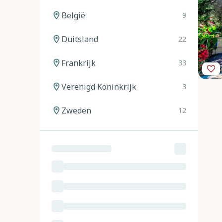
België
9
Duitsland
22
Frankrijk
33
Verenigd Koninkrijk
3
Zweden
12
Noorwegen
12
Spanje
20
Italië
24
Oostenrijk
11