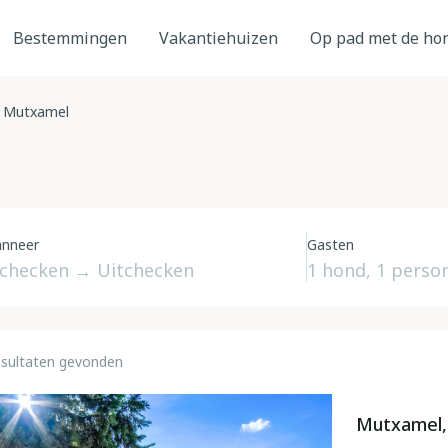
Bestemmingen
Vakantiehuizen
Op pad met de ho
Mutxamel
nneer
Gasten
esultaten gevonden
Mutxamel, 