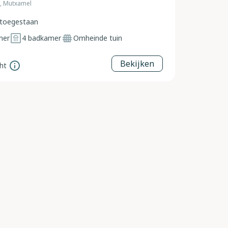
a, Mutxamel
toegestaan
mer
4
badkamer
Omheinde tuin
Bekijken
ht