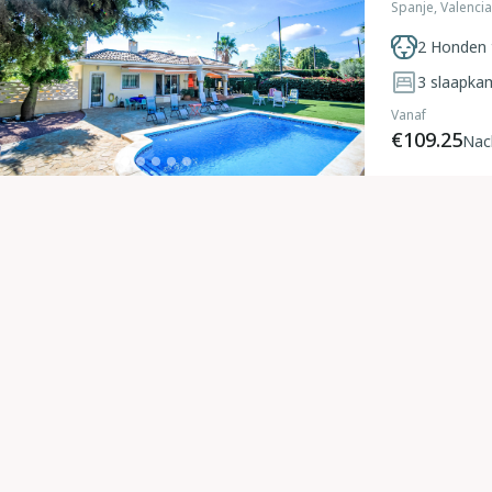
Spanje, Valenci
2 Honden 
3
slaapka
Vanaf
€109.25
Nac