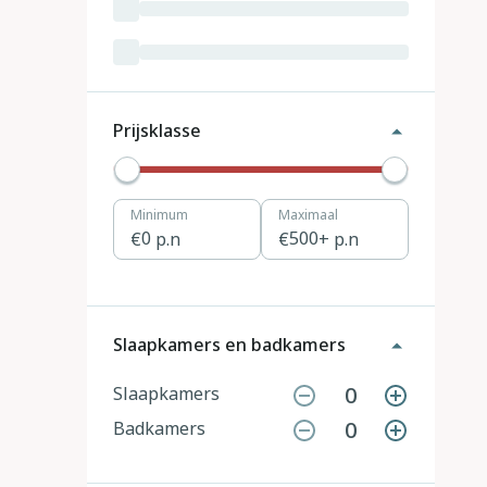
Luxemburg
3
Kroatië
19
Tsjechië
4
Prijsklasse
Denemarken
12
Minimum
Maximaal
Hongarije
1
0
p.n
500
+ p.n
Polen
11
Portugal
7
Slaapkamers en badkamers
Slovenië
2
0
Slaapkamers
0
Badkamers
Zwitserland
10