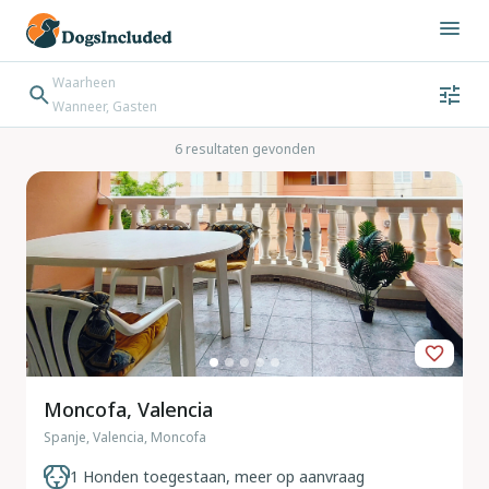
Waarheen
Wanneer, Gasten
Wanneer
Gasten
Bestemming zoeken
6 resultaten gevonden
Inchecken → Uitchecken
Moncofa, Valencia
Spanje, Valencia, Moncofa
1 Honden toegestaan, meer op aanvraag