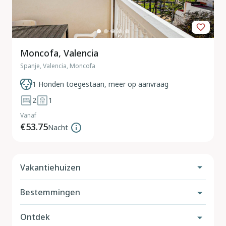
Moncofa, Valencia
Spanje, Valencia, Moncofa
1 Honden toegestaan, meer op aanvraag
2
1
Vanaf
€53.75
Nacht
Vakantiehuizen
Bestemmingen
Vakantiehuis met hond
Met omheinde tuin
Ontdek
Nederland