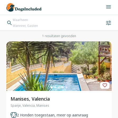
Waarheen
Wanneer, Gasten
Wanneer
Gasten
Bestemming zoeken
1 resultaten gevonden
Inchecken → Uitchecken
Manises, Valencia
Spanje, Valencia, Manises
2 Honden toegestaan, meer op aanvraag