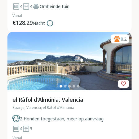
4
4
Omheinde tuin
Vanaf
€128.29
Nacht
8.2
el Ràfol d'Almúnia, Valencia
Spanje, Valencia, el Ràfol d'Almúnia
2 Honden toegestaan, meer op aanvraag
4
3
Vanaf