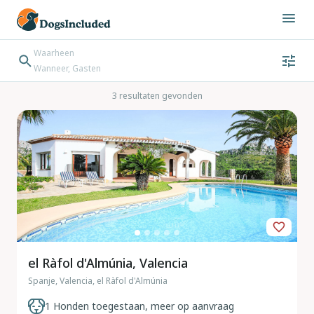
Waarheen
Wanneer, Gasten
Wanneer
Gasten
Bestemming zoeken
3 resultaten gevonden
Inchecken → Uitchecken
el Ràfol d'Almúnia, Valencia
Spanje, Valencia, el Ràfol d'Almúnia
1 Honden toegestaan, meer op aanvraag