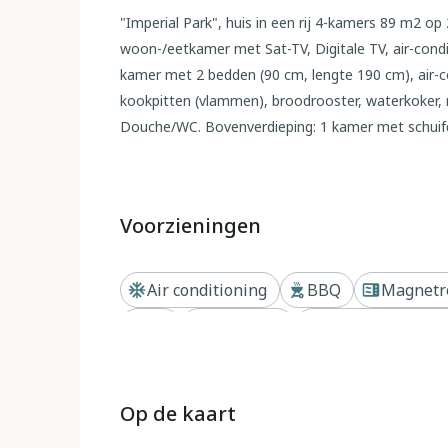
"Imperial Park", huis in een rij 4-kamers 89 m2 op
woon-/eetkamer met Sat-TV, Digitale TV, air-condi
kamer met 2 bedden (90 cm, lengte 190 cm), air-c
kookpitten (vlammen), broodrooster, waterkoker, m
Douche/WC. Bovenverdieping: 1 kamer met schuifde
conditioning en heteluchtverwarming. Uitgang naa
air-conditioning en heteluchtverwarming. Bad/bide
ligstoelen (2). Panoramazicht op zee. Ter beschikki
Voorzieningen
haardroger. Internet (WiFi, gratis). Parkeerplaats nr
Maximaal 1 huisdier/hond toegestaan. VT-495364-A 
ESFCTU00000302900054107500000000000000000
Air conditioning
BBQ
Magnetr
TV
Zwembad
Dichtbij strand o
Buiten
Imperial Park: Moderne rijtjeshuis "Imperial Park"
verhoogde ligging, 2.5 km van zee, 2.5 km van het
Op de kaart
verschillende niveaus (omheind), wilde tuin, 3 zw