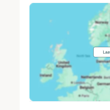
31.Dec. openingstijden zwembad: 10:00-20:00) m
buitendouche, patio, prieel, tuinmeubelen. In het h
50 m, bar 200 m, café 50 m, bushalte 1.3 km, zan
Jachthaven 2.5 km, jachthaven 2.5 km, golfterrein 
tennis 2.8 km, midgetgolf 3 km. Attracties in de b
Benidorm Palace (Benidorm). Auto noodzakelijk. Op
families. Bewaakt vakantiecomplex. Vergelijkba
kunnen onderling van inrichting verschillen. De om
Laat
te maken en de rust te bewaren.