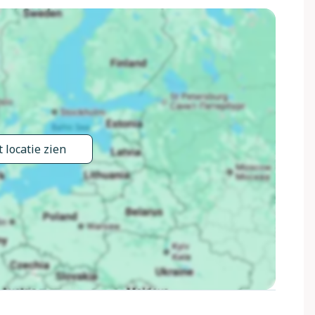
et trap. Onregelmatig zwembad. Kinderzwembad,
uis: receptie, lift. Winkel 2 km, supermarkt 2 km, restaurant
dstrand "Playa De La Fosa" 3 km, duikschool 1.5 km.
(18 holes) 10 km, surfschool 2.5 km, zeilschool 2.5 km,
uurt: Aqualandia, Mundomar, Terra Mítica, Terra Natura, y
eningstijden van de receptie 10:00-15:00 uur. Geschikt voor
re accommodaties kunnen worden geboekt. De woningen
geving is gevoelig voor geluidsoverlast. Gelieve geen lawaai
 locatie zien