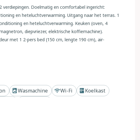
 2 verdiepingen. Doelmatig en comfortabel ingericht:
tioning en heteluchtverwarming. Uitgang naar het terras. 1
onditioning en heteluchtverwarming. Keuken (oven, 4
agnetron, diepvriezer, elektrische koffiemachine).
ur met 1 2-pers bed (150 cm, lengte 190 cm), air-
r het terras. 1 kamer met 2 bedden (90 cm, lengte 190 cm),
t/WC. Terras. Terrasmeubelen, barbecue (verrijdbaar),
ng: wasmachine, strijkijzer, kinderstoel, kinderbed,
. 71 y 72 (2 Auto's) bij het huis. Geschikt voor families.
// Reg. Nr.:
VT-495364-A6
on
Wasmachine
Wi-Fi
Koelkast
f kust
Privétuin
. 3.3 km van het centrum van Calpe, drukke, zonnige,
 strand. Voor medegebruik: groot, verzorgde tuin op
embaden (seizoensgebonden beschikbaarheid: 01.Jan. -