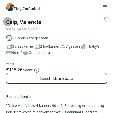
Calp, Valencia
Spanje, Valencia, Calp
2 Honden toegestaan
3 slaapkamer
2 badkamer
7 gasten
1 baby's
90 m2
Omheinde tuin
Vanaf
€115.26
Nacht
Beschikbare data
Binnengebieden
"Dulce Vida", huis 4-kamers 90 m2. Eenvoudig en doelmatig
ingericht: woon-/slaapkamer met 1 slaapplaats, eettafel,