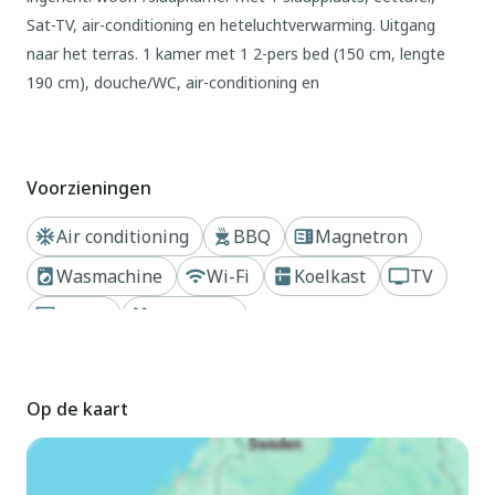
Sat-TV, air-conditioning en heteluchtverwarming. Uitgang
naar het terras. 1 kamer met 1 2-pers bed (150 cm, lengte
190 cm), douche/WC, air-conditioning en
heteluchtverwarming. 2 kamers, elke kamer heeft 2 bedden
(90 cm, lengte 190 cm), air-conditioning en
heteluchtverwarming. Keuken (oven, 4 keramische glas
Voorzieningen
kookplaten, broodrooster, waterkoker, magnetron,
diepvriezer, elektrische koffiemachine). Bad/WC. Klein terras
Air conditioning
BBQ
Magnetron
overdekt. Terrasmeubelen, barbecue, ligstoelen (3). Ter
Wasmachine
Wi-Fi
Koelkast
TV
beschikking: wasmachine, strijkijzer, kinderstoel, kinderbed
tot 2 jaar, haardroger. Internet (WiFi, gratis). Parkeerplaats
Haard
Zwembad
(omheind, 3 Auto's). Geschikt voor families. Maximaal 2
Dichtbij strand of kust
Privé zwembad
huisdieren/honden toegestaan. AT-438331-A // Reg. Nr.:
ESFCTU00000302900025434000000000000000000AT-
Op de kaart
438331-A2
Buiten