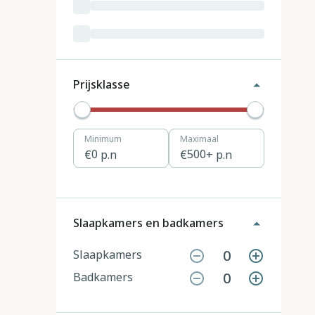
Luxemburg
3
Kroatië
19
Tsjechië
4
Prijsklasse
Denemarken
12
Minimum
Maximaal
Hongarije
1
0
p.n
500
+ p.n
Polen
11
Portugal
7
Slaapkamers en badkamers
Slovenië
2
0
Slaapkamers
0
Badkamers
Zwitserland
10