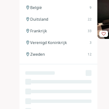
België
9
Duitsland
22
Frankrijk
33
Verenigd Koninkrijk
3
Zweden
12
Noorwegen
12
Spanje
20
Italië
24
Oostenrijk
11