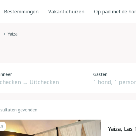
Bestemmingen
Vakantiehuizen
Op pad met de ho
Yaiza
nneer
Gasten
esultaten gevonden
.3
Yaiza, Las