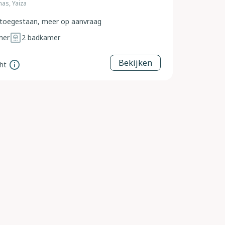
mas, Yaiza
toegestaan, meer op aanvraag
mer
2
badkamer
Bekijken
ht