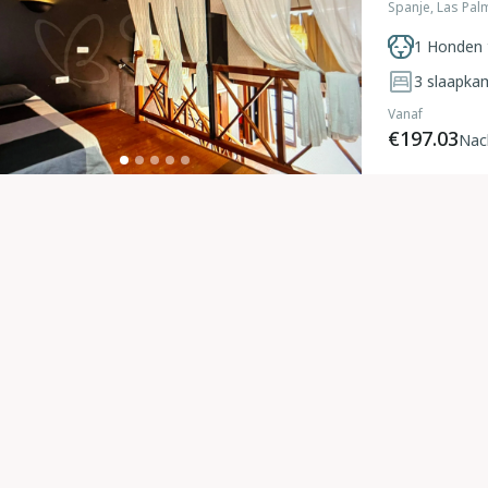
Spanje, Las Pal
1 Honden 
3
slaapka
Vanaf
€197.03
Nac