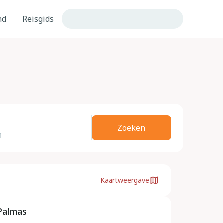
nd
Reisgids
Zoeken
Kaartweergave
 Palmas