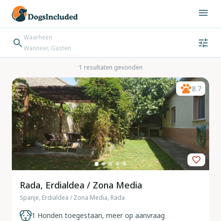
Waarheen
Wanneer, Gasten
Wanneer
Gasten
Bestemming zoeken
1 resultaten gevonden
Inchecken → Uitchecken
8.7
Rada, Erdialdea / Zona Media
Spanje, Erdialdea / Zona Media, Rada
1 Honden toegestaan, meer op aanvraag