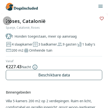
Roses, Catalonië
Spanje, Catalonië, Roses
1 Honden toegestaan, meer op aanvraag
4 slaapkamer
3 badkamer
9 gasten
1 baby's
200 m2
Omheinde tuin
Vanaf
€227.43
Nacht
Beschikbare data
Binnengebieden
Villa 5-kamers 200 m2 op 2 verdiepingen. Ruim en licht,
comfortabel en gezellig ingericht: groot woon-/eetkamer