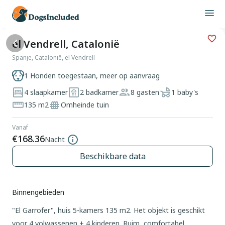
el Vendrell, Catalonië
Spanje, Catalonië, el Vendrell
1 Honden toegestaan, meer op aanvraag
4 slaapkamer
2 badkamer
8 gasten
1 baby's
135 m2
Omheinde tuin
Vanaf
€168.36
Nacht
Beschikbare data
Binnengebieden
"El Garrofer", huis 5-kamers 135 m2. Het objekt is geschikt
voor 4 volwassenen + 4 kinderen. Ruim, comfortabel