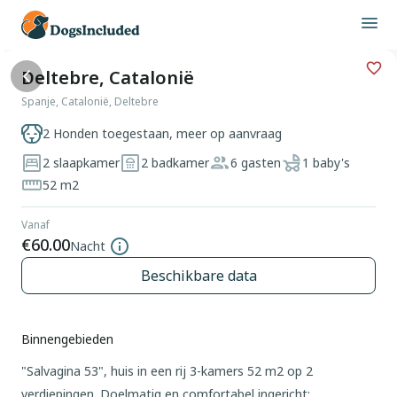
Deltebre, Catalonië
Spanje, Catalonië, Deltebre
2 Honden toegestaan, meer op aanvraag
2 slaapkamer
2 badkamer
6 gasten
1 baby's
52 m2
Vanaf
€60.00
Nacht
Beschikbare data
Binnengebieden
"Salvagina 53", huis in een rij 3-kamers 52 m2 op 2
verdiepingen. Doelmatig en comfortabel ingericht: