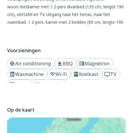
woon-/eetkamer met 1 2-pers divanbed (135 cm, lengte 190
cm), eettafel en TV. Uitgang naar het terras, naar het
zwembad. 1 2-pers. kamer met 2 bedden (90 cm, lengte 190
cm). Kleine, open keuken (4-pits kookplaat, oven,
broodrooster, magnetron, diepvriezer) met kleine bar.
Douche, aparte WC. Air-conditioning, heteluchtverwarming.
Voorzieningen
Bovenverdieping: 1 2-pers. kamer met 1 2-pers bed (135 cm,
lengte 190 cm), air-conditioning en heteluchtverwarming.
Air conditioning
BBQ
Magnetron
Bad/WC. Air-conditioning, heteluchtverwarming.
Wasmachine
Wi-Fi
Koelkast
TV
Terrasmeubelen, barbecue. Uitzicht op het zwembad. Ter
beschikking: wasmachine. Internet (WiFi, gratis).
Haard
Zwembad
Parkeerplaats bij het huis. Geschikt voor families. Maximaal 2
Dichtbij strand of kust
Privétuin
huisdieren/honden toegestaan. HUTTE001098 // Reg. Nr.:
ESFCTU0000430190001325240000000000000000HUTTE-
Op de kaart
0010983
Buiten