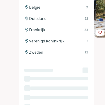
België
9
Duitsland
22
Frankrijk
33
Verenigd Koninkrijk
3
Zweden
12
Noorwegen
12
Spanje
20
Italië
24
Oostenrijk
11