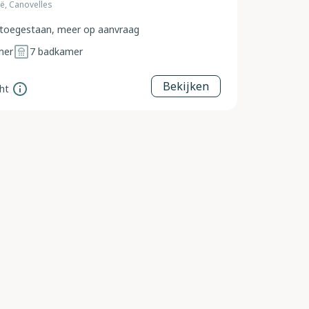
ië, Canovelles
toegestaan, meer op aanvraag
mer
7
badkamer
Bekijken
ht