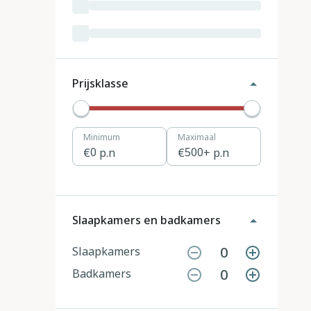
Luxemburg
3
Kroatië
19
Tsjechië
4
Prijsklasse
Denemarken
12
Minimum
Maximaal
Hongarije
1
0
p.n
500
+ p.n
Polen
11
Portugal
7
Slaapkamers en badkamers
Slovenië
2
0
Slaapkamers
0
Badkamers
Zwitserland
10