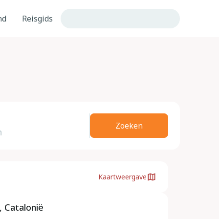
nd
Reisgids
Zoeken
Kaartweergave
, Catalonië