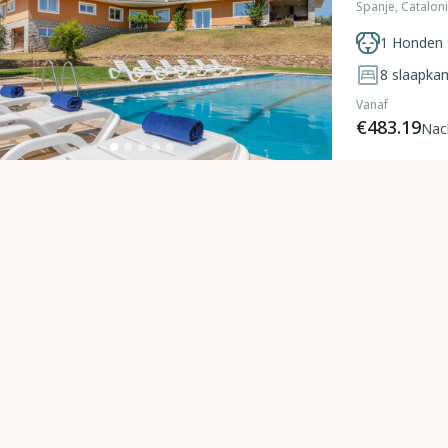
Spanje, Catalon
1 Honden 
8
slaapka
Vanaf
€483.19
Nac