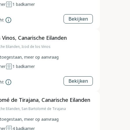
mer
1
badkamer
Bekijken
ht
s Vinos, Canarische Eilanden
che Eilanden, Icod de los Vinos
toegestaan, meer op aanvraag
mer
1
badkamer
Bekijken
ht
omé de Tirajana, Canarische Eilanden
che Eilanden, San Bartolomé de Tirajana
toegestaan, meer op aanvraag
mer
4
badkamer