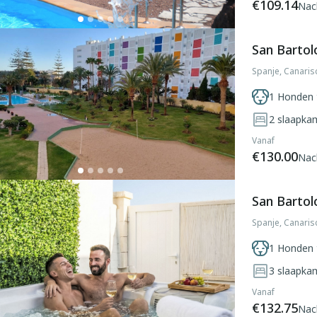
€109.14
Nac
San Bartol
Spanje, Canaris
1 Honden 
2
slaapka
Vanaf
€130.00
Nac
San Bartol
Spanje, Canaris
1 Honden 
3
slaapka
Vanaf
€132.75
Nac