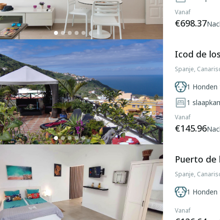
Vanaf
€698.37
Nac
Icod de lo
Spanje, Canaris
1 Honden 
1
slaapka
Vanaf
€145.96
Nac
Puerto de 
Spanje, Canarisc
1 Honden 
Vanaf