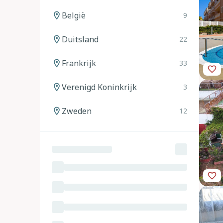
België
9
Duitsland
22
Frankrijk
33
Verenigd Koninkrijk
3
Zweden
12
Noorwegen
12
Spanje
20
Italië
24
Oostenrijk
11