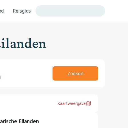
nd
Reisgids
Eilanden
Zoeken
Kaartweergave
arische Eilanden