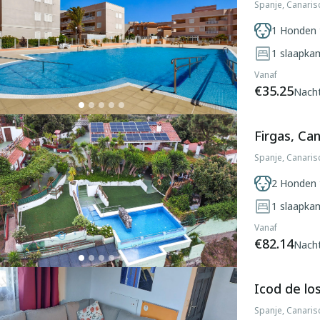
Spanje, Canaris
1 Honden 
1
slaapka
Vanaf
€35.25
Nach
Firgas, Ca
Spanje, Canaris
2 Honden 
1
slaapka
Vanaf
€82.14
Nach
Icod de lo
Spanje, Canaris