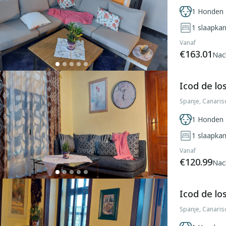
1 Honden 
1
slaapka
Vanaf
€163.01
Nac
Icod de lo
Spanje, Canaris
1 Honden 
1
slaapka
Vanaf
€120.99
Nac
Icod de lo
Spanje, Canaris