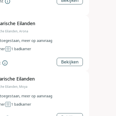
Bekijken
ht
arische Eilanden
che Eilanden, Arona
toegestaan, meer op aanvraag
mer
1
badkamer
Bekijken
t
rische Eilanden
che Eilanden, Moya
toegestaan, meer op aanvraag
mer
1
badkamer