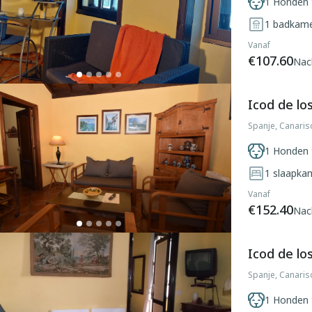
1 Honden 
1
badkam
Vanaf
€107.60
Nac
Icod de lo
Spanje, Canaris
1 Honden 
1
slaapka
Vanaf
€152.40
Nac
Icod de lo
Spanje, Canaris
1 Honden 