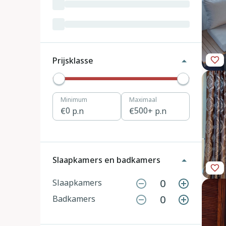
Luxemburg
3
Kroatië
19
Tsjechië
4
Prijsklasse
Denemarken
12
Minimum
Maximaal
Hongarije
1
0
p.n
500
+ p.n
Polen
11
Portugal
7
Slaapkamers en badkamers
Slovenië
2
0
Slaapkamers
0
Badkamers
Zwitserland
10