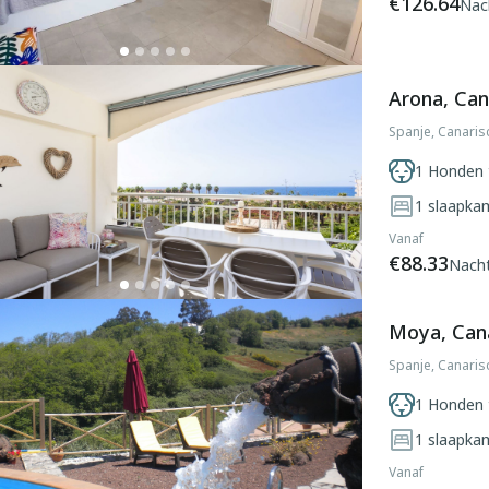
€126.64
Nac
Arona, Can
Spanje, Canaris
1 Honden 
1
slaapka
Vanaf
€88.33
Nach
Moya, Cana
Spanje, Canaris
1 Honden 
1
slaapka
Vanaf