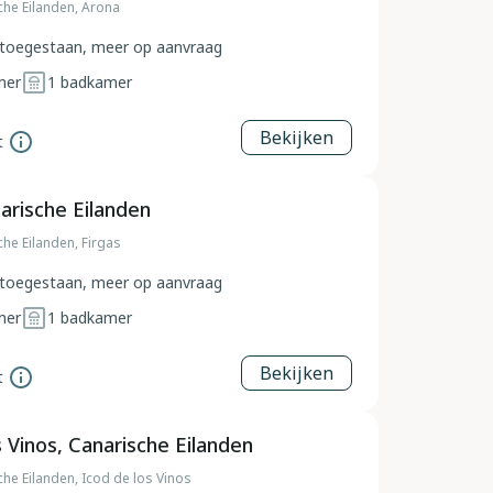
che Eilanden, Arona
toegestaan, meer op aanvraag
mer
1
badkamer
Bekijken
t
narische Eilanden
che Eilanden, Firgas
toegestaan, meer op aanvraag
mer
1
badkamer
Bekijken
t
s Vinos, Canarische Eilanden
che Eilanden, Icod de los Vinos