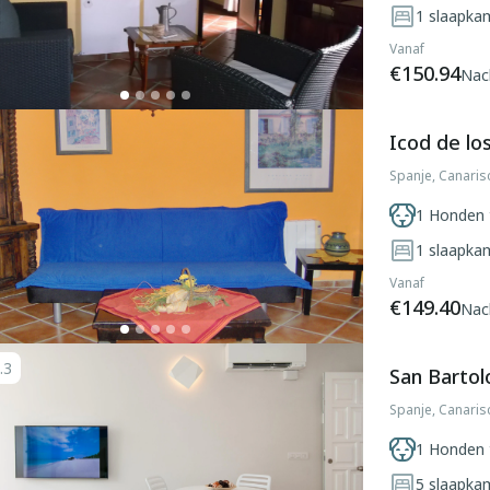
1
slaapka
Vanaf
€150.94
Nac
Icod de lo
Spanje, Canaris
1 Honden 
1
slaapka
Vanaf
€149.40
Nac
.3
San Bartol
Spanje, Canaris
1 Honden 
5
slaapka