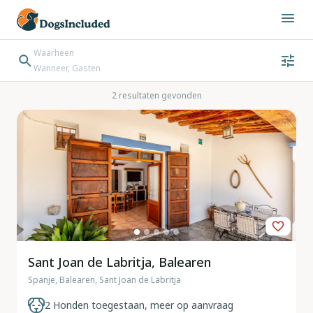
Waarheen
Wanneer, Gasten
Wanneer
Gasten
Bestemming zoeken
2 resultaten gevonden
Inchecken → Uitchecken
Sant Joan de Labritja, Balearen
Spanje, Balearen, Sant Joan de Labritja
2 Honden toegestaan, meer op aanvraag