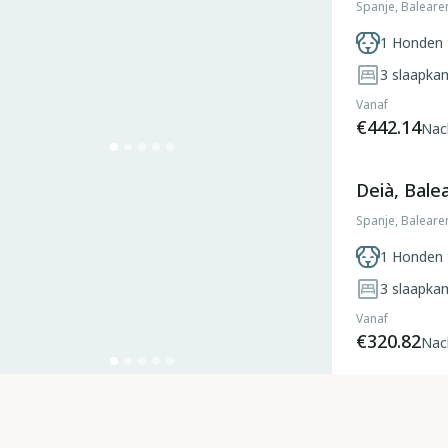
Spanje, Baleare
1 Honden 
3
slaapka
Vanaf
€442.14
Nac
Deià, Bale
Spanje, Baleare
1 Honden 
3
slaapka
Vanaf
€320.82
Nac