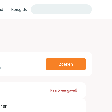
nd
Reisgids
Zoeken
Kaartweergave
aren