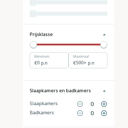
Luxemburg
3
Kroatië
19
Tsjechië
4
Prijsklasse
Denemarken
12
Minimum
Maximaal
Hongarije
1
0
p.n
500
+ p.n
Polen
11
Portugal
7
Slaapkamers en badkamers
Slovenië
2
0
Slaapkamers
0
Badkamers
Zwitserland
10