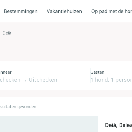
Bestemmingen
Vakantiehuizen
Op pad met de ho
Deià
nneer
Gasten
esultaten gevonden
Deià, Bale