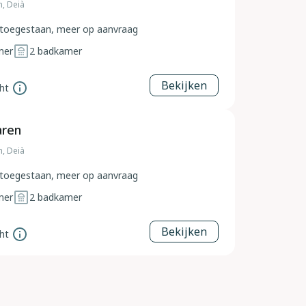
n, Deià
toegestaan, meer op aanvraag
mer
2
badkamer
Bekijken
ht
aren
n, Deià
toegestaan, meer op aanvraag
mer
2
badkamer
Bekijken
ht