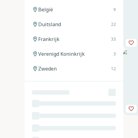
België
9
Duitsland
22
Frankrijk
33
Verenigd Koninkrijk
3
Zweden
12
Noorwegen
12
Spanje
20
Italië
24
Oostenrijk
11