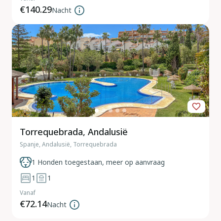
€140.29
Nacht
Torrequebrada, Andalusië
Spanje, Andalusië, Torrequebrada
1 Honden toegestaan, meer op aanvraag
1
1
Vanaf
€72.14
Nacht