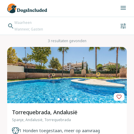
Waarheen
Wanneer, Gasten
Wanneer
Gasten
Bestemming zoeken
3 resultaten gevonden
Inchecken → Uitchecken
Torrequebrada, Andalusië
Spanje, Andalusië, Torrequebrada
1 Honden toegestaan, meer op aanvraag