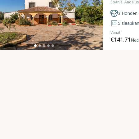
Spanje, Andalus
3 Honden 
5
slaapka
Vanaf
€141.71
Nac