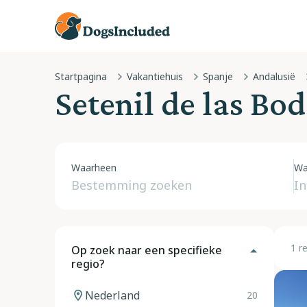
Startpagina
Vakantiehuis
Spanje
Andalusië
Setenil de las Bo
Waarheen
Wa
1 r
Op zoek naar een specifieke
regio?
Nederland
20