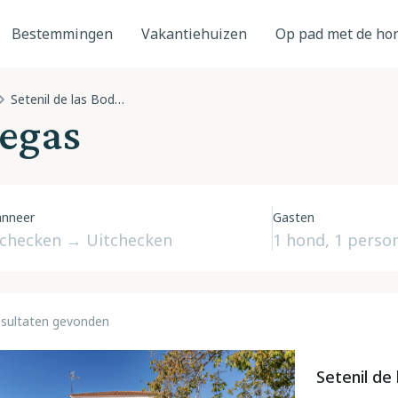
Bestemmingen
Vakantiehuizen
Op pad met de ho
Setenil de las Bodegas
degas
nneer
Gasten
esultaten gevonden
Setenil de