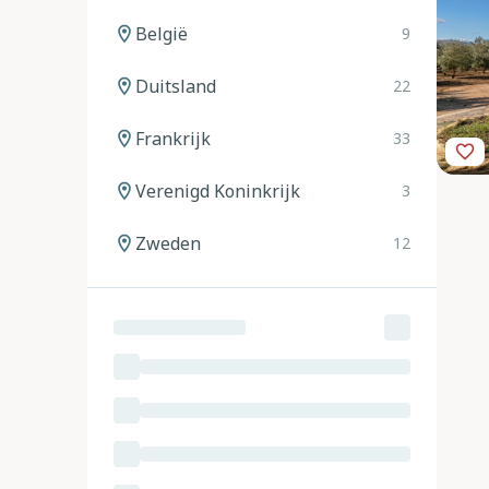
België
9
Duitsland
22
Frankrijk
33
Verenigd Koninkrijk
3
Zweden
12
Noorwegen
12
Spanje
20
Italië
24
Oostenrijk
11