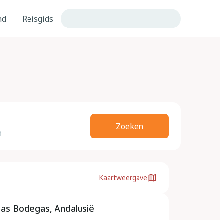
nd
Reisgids
Zoeken
Kaartweergave
 las Bodegas, Andalusië