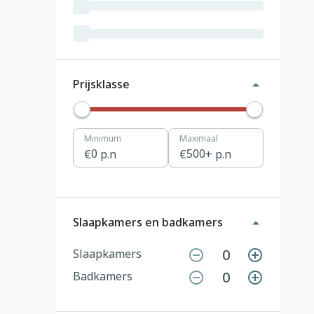
Luxemburg
3
Kroatië
19
Tsjechië
4
Prijsklasse
Denemarken
12
Minimum
Maximaal
Hongarije
1
0
p.n
500
+ p.n
Polen
11
Portugal
7
Slaapkamers en badkamers
Slovenië
2
0
Slaapkamers
0
Badkamers
Zwitserland
10