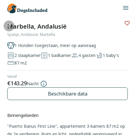
Marbella, Andalusië
Spanje, Andalusië, Marbella
1 Honden toegestaan, meer op aanvraag
2 slaapkamer
1 badkamer
4 gasten
1 baby's
87 m2
Vanaf
€143.29
Nacht
Beschikbare data
Binnengebieden
"Puerto Banus First Line", appartement 3-kamers 87 m2 op
de 2e verdieping. Ruim en licht, gedeeltelijk gerenoveerd in