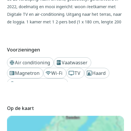
2022, doelmatig en mooi ingericht: woon-/eetkamer met
Digitale TV en air-conditioning. Uitgang naar het terras, naar
de loggia. 1 kamer met 1 2-pers bed (1 x 180 cm, lengte 200
cm), air-conditioning met 2 bedden (105 cm, lengte 190 cm),
air-conditioning. Open keuken (afwasmachine, 3 keramische
glas kookplaten, broodrooster, waterkoker, magnetron,
Voorzieningen
elektrische koffiemachine). Bad/douche. Geen
verwarmingsmogelijkheid. Balkonmeubilair. Mooi uitzicht op
Air conditioning
Vaatwasser
zee en de haven. Ter beschikking: strijkijzer, kinderstoel,
Magnetron
Wi-Fi
TV
Haard
kinderbed, haardroger. Internet (WiFi, gratis). Geen
parkeerplaats. Maximaal 1 huisdier/hond toegestaan.
Dichtbij strand of kust
Rookmelders. VUT/MA/68914 // Reg. Nr.:
ESFCTU0000290410004200040000000000000000VUT/MA/68914
Op de kaart
Buiten
Flatgebouw "Puerto Banus First Line". In het centrum van
Puerto Banús, drukke ligging, 50 m van zee, 100 m van het