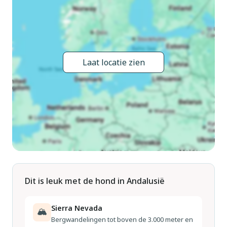
strand, in een voetgangerszone, op het zuiden. In het
complex: Openbare parkeergarage op 100 m, extra. Winkel 5
m, supermarkt 200 m, restaurant, bar, café,
voetgangersgebied, biertuin 5 m, bushalte "Puerto Banus"
200 m, zandstrand 100 m. Jachthaven, jachthaven 5 m,
Laat locatie zien
golfterrein (18 holes) 3 km. Geen lift. Nachtclub/disco in de
buurt. De woning bevindt zich in een voor verkeer beperkte
zone.
Dit is leuk met de hond in Andalusië
Sierra Nevada
🏔
Bergwandelingen tot boven de 3.000 meter en